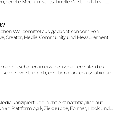
n, serielle Mechaniken, schnelle Verständlichkeit
rkehr ermöglicht.
t?
ischen Werbemittel aus gedacht, sondern von
ative, Creator, Media, Community und Measurement
ung erzeugen.
gnenbotschaften in erzählerische Formate, die auf
d schnell verständlich, emotional anschlussfähig und
ieren oder wiederkommen.
 Media konzipiert und nicht erst nachträglich aus
ch an Plattformlogik, Zielgruppe, Format, Hook und