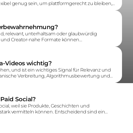
xibel genug sein, um plattformgerecht zu bleiben,
rkennen.
 Werbewahrnehmung?
nd, relevant, unterhaltsam oder glaubwürdig
 und Creator-nahe Formate können
 an Nutzungssituation und Zielgruppenerwartung
a-Videos wichtig?
hen, und ist ein wichtiges Signal für Relevanz und
anische Verbreitung, Algorithmusbewertung und
 Paid Social?
cial, weil sie Produkte, Geschichten und
ark vermitteln können. Entscheidend sind ein
aft und eine Struktur, die zur Plattform passt.