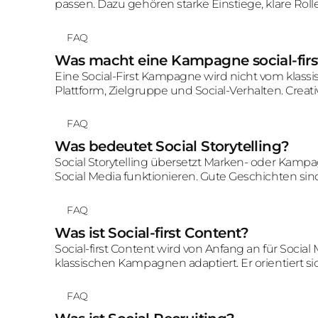
passen. Dazu gehören starke Einstiege, klare Rolle
und eine Erzählweise, die Interaktion oder Wiede
FAQ
Was macht eine Kampagne social-firs
Eine Social-First Kampagne wird nicht vom klass
Plattform, Zielgruppe und Social-Verhalten. Cre
werden so geplant, dass sie im Social Feed Wirk
FAQ
Was bedeutet Social Storytelling?
Social Storytelling übersetzt Marken- oder Kampa
Social Media funktionieren. Gute Geschichten sin
so aufgebaut, dass Nutzer weiterschauen, reag
FAQ
Was ist Social-first Content?
Social-first Content wird von Anfang an für Social
klassischen Kampagnen adaptiert. Er orientiert si
der gewünschten Wirkung im Feed.
FAQ