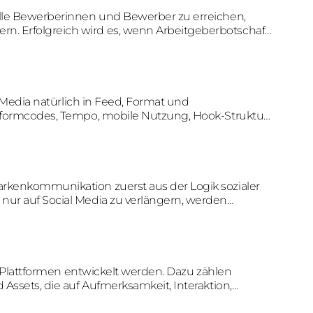
ielle Bewerberinnen und Bewerber zu erreichen,
n. Erfolgreich wird es, wenn Arbeitgeberbotschaft,
ung zusammenpassen.
al Media natürlich in Feed, Format und
attformcodes, Tempo, mobile Nutzung, Hook-Struktur
arkenkommunikation zuerst aus der Logik sozialer
 nur auf Social Media zu verlängern, werden
t für Feed, Community und Plattformverhalten
ale Plattformen entwickelt werden. Dazu zählen
 Assets, die auf Aufmerksamkeit, Interaktion,