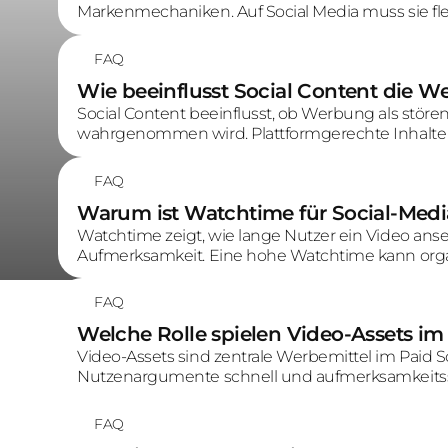
Markenmechaniken. Auf Social Media muss sie fle
aber klar genug, damit Nutzer die Marke wiedere
FAQ
Wie beeinflusst Social Content die
Social Content beeinflusst, ob Werbung als störe
wahrgenommen wird. Plattformgerechte Inhalte
Werbewahrnehmung verbessern, weil sie stärker
anschließen.
FAQ
Warum ist Watchtime für Social-Medi
Watchtime zeigt, wie lange Nutzer ein Video anse
Aufmerksamkeit. Eine hohe Watchtime kann org
Creative-Performance positiv beeinflussen.
FAQ
Welche Rolle spielen Video-Assets im
Video-Assets sind zentrale Werbemittel im Paid So
Nutzenargumente schnell und aufmerksamkeitsst
starker Einstieg, mobile Optimierung, klare Botsch
FAQ