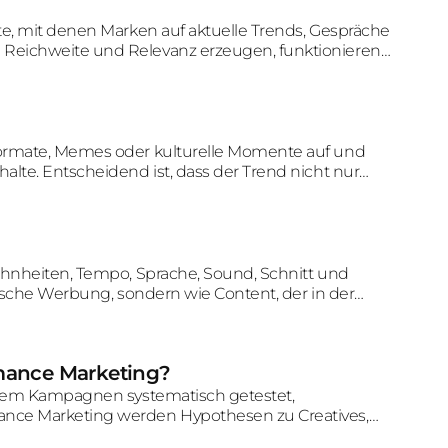
te, mit denen Marken auf aktuelle Trends, Gespräche
 Reichweite und Relevanz erzeugen, funktionieren
timmen.
Formate, Memes oder kulturelle Momente auf und
alte. Entscheidend ist, dass der Trend nicht nur
rkenbotschaft verbunden wird.
wohnheiten, Tempo, Sprache, Sound, Schnitt und
sische Werbung, sondern wie Content, der in der
ird.
rmance Marketing?
i dem Kampagnen systematisch getestet,
ance Marketing werden Hypothesen zu Creatives,
t, um fundierte Optimierungen abzuleiten.