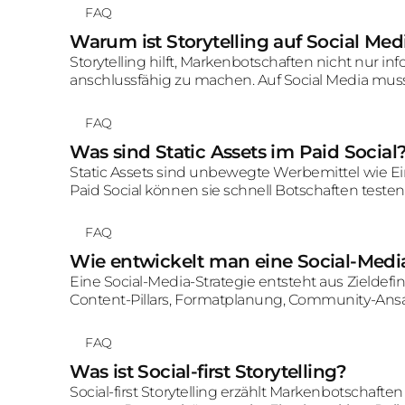
FAQ
Warum ist Storytelling auf Social Med
Storytelling hilft, Markenbotschaften nicht nur i
anschlussfähig zu machen. Auf Social Media muss 
innerhalb weniger Sekunden entscheiden, ob sie
FAQ
Was sind Static Assets im Paid Social
Static Assets sind unbewegte Werbemittel wie Ein
Paid Social können sie schnell Botschaften testen
funktionieren aber am besten, wenn Hook und Visu
FAQ
Wie entwickelt man eine Social-Media
Eine Social-Media-Strategie entsteht aus Zieldefi
Content-Pillars, Formatplanung, Community-Ansatz
festlegen, welche Rolle Social Media für Marke,
FAQ
Was ist Social-first Storytelling?
Social-first Storytelling erzählt Markenbotschaften