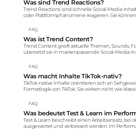
Was sind Trend Reactions?
Trend Reactions sind schnelle Social-Media-Inhal
oder Plattformphänomene reagieren. Sie können
aber nur, wenn Timing, Tonalität und Markenfit s
FAQ
Was ist Trend Content?
Trend Content greift aktuelle Themen, Sounds, 
übersetzt sie in markenpassende Social-Media-Inh
kopiert, sondern sinnvoll mit Zielgruppe und Ma
FAQ
Was macht Inhalte TikTok-nativ?
TikTok-native Inhalte orientieren sich an Sehge
Formatlogik von TikTok. Sie wirken nicht wie klas
Plattformumgebung verstanden und akzeptiert w
FAQ
Was bedeutet Test & Learn im Perfo
Test & Learn beschreibt einen Arbeitsansatz, be
ausgewertet und verbessert werden. Im Perform
Zielgruppen, Botschaften oder Angeboten geprüf