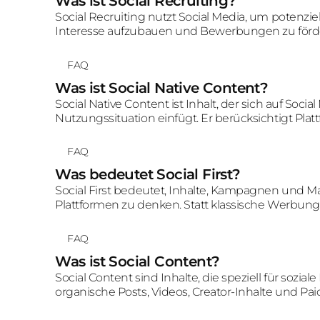
Was ist Social Recruiting?
Social Recruiting nutzt Social Media, um potenz
Interesse aufzubauen und Bewerbungen zu förder
Zielgruppe, Plattformformat und klare Aktivier
FAQ
Was ist Social Native Content?
Social Native Content ist Inhalt, der sich auf Soci
Nutzungssituation einfügt. Er berücksichtigt Pl
und Community-Erwartungen.
FAQ
Was bedeutet Social First?
Social First bedeutet, Inhalte, Kampagnen und M
Plattformen zu denken. Statt klassische Werbung
Formate, Sprache, Timing und Dramaturgie direk
entwickelt.
FAQ
Was ist Social Content?
Social Content sind Inhalte, die speziell für sozi
organische Posts, Videos, Creator-Inhalte und Paid
Markenbindung oder Conversion einzahlen.