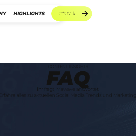
NY
HIGHLIGHTS
let's talk
let's talk
CONTENT INSIGHTS
FAQ
Ihr fragt, Mawave antwortet.
Erfahre alles zu aktuellen Social Media Trends und Marketing