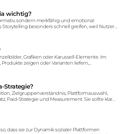
ia wichtig?
nformativ, sondern merkfähig und emotional
Storytelling besonders schnell greifen, weil Nutzer
 dranbleiben.
?
zelbilder, Grafiken oder Karussell-Elemente. Im
, Produkte zeigen oder Varianten liefern,
al sofort verständlich sind.
-Strategie?
nition, Zielgruppenverständnis, Plattformauswahl,
, Paid-Strategie und Measurement. Sie sollte klar
 Nachfrage oder Umsatz übernehmen soll.
 so, dass sie zur Dynamik sozialer Plattformen