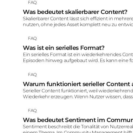
FAQ
Was bedeutet skalierbarer Content?
Skalierbarer Content lässt sich effizient in mehr
nutzen, ohne jedes Asset komplett neu zu entwicke
Qualität und Produktionsgeschwindigkeit mitein
FAQ
Was ist ein serielles Format?
Ein serielles Format ist ein wiederkehrendes Co
Episoden hinweg aufgebaut wird. Es kann eine for
wiedererkennbare Rubrik sein.
FAQ
Warum funktioniert serieller Content 
Serieller Content funktioniert, weil wiederkehr
Wiederkehr erzeugen. Wenn Nutzer wissen, dass e
können Watchtime, Kanalbindung und Community
FAQ
Was bedeutet Sentiment im Commu
Sentiment beschreibt die Tonalität von Nutzerr
einem Thema. Im Community Management hilft 