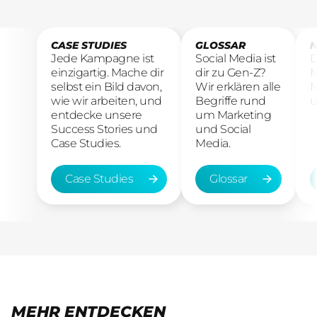
CASE STUDIES
GLOSSAR
N
Jede Kampagne ist
Social Media ist
D
einzigartig. Mache dir
dir zu Gen-Z?
M
selbst ein Bild davon,
Wir erklären alle
M
wie wir arbeiten, und
Begriffe rund
u
entdecke unsere
um Marketing
Success Stories und
und Social
Case Studies.
Media.
Case Studies
Glossar
Case Studies
Glossar
MEHR ENTDECKEN