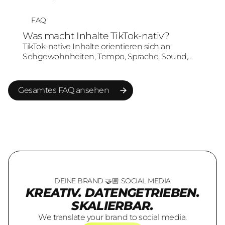
und übersetzt sie in markenpassende Social-
Media-Inhalte. Entscheidend ist, dass der Trend
FAQ
nicht nur kopiert, sondern sinnvoll mit
Was macht Inhalte TikTok-nativ?
Zielgruppe und Markenbotschaft verbunden
TikTok-native Inhalte orientieren sich an
wird.
Sehgewohnheiten, Tempo, Sprache, Sound,
Schnitt und Formatlogik von TikTok. Sie wirken
nicht wie klassische Werbung, sondern wie
Content, der in der Plattformumgebung
Gesamtes FAQ ansehen
verstanden und akzeptiert wird.
Gesamtes FAQ ansehen
DEINE BRAND 🤝🏼 SOCIAL MEDIA
KREATIV. DATENGETRIEBEN.
SKALIERBAR.
We translate your brand to social media.