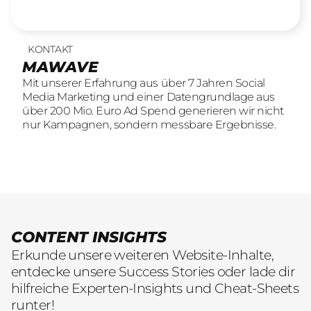
KONTAKT
UNSERE LEISTUNGEN
23
offene Stellen
MAWAVE
SOCIAL LEAD AGENTUR
KOMM INS TEAM
Mit unserer Erfahrung aus über 7 Jahren Social
Mit unserer Erfahrung aus über 7 Jahren Social
Wir sind auf der Suche nach motivierten und
Media Marketing und einer Datengrundlage aus
Media Marketing und einer Datengrundlage aus
engagierten Menschen, die mit kreativen Ideen
über 200 Mio. Euro Ad Spend generieren wir nicht
über 200 Mio. Euro Ad Spend generieren wir nicht
und LeidenschaftConsumer Brands auf Social
nur Kampagnen, sondern messbare Ergebnisse.
nur Kampagnen, sondern messbare Ergebnisse.
übersetzen.
CONTENT INSIGHTS
Erkunde unsere weiteren Website-Inhalte,
entdecke unsere Success Stories oder lade dir
hilfreiche Experten-Insights und Cheat-Sheets
runter!