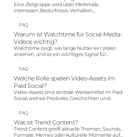
Eine Zielgruppe wird über Merkmale,
Interessen, Bedürfnisse, Verhalten,
Plattformnutzung und Kauf- oder
Entscheidungsphase definiert. Für Social-
FAQ
Media-Kampagnen reicht Demografie allein
Warum ist Watchtime für Social-Media-
nicht aus; entscheidend ist, welche Inhalte und
Videos wichtig?
Botschaften für diese Menschen relevant sind.
Watchtime zeigt, wie lange Nutzer ein Video
ansehen, und ist ein wichtiges Signal für
Relevanz und Aufmerksamkeit. Eine hohe
Watchtime kann organische Verbreitung,
FAQ
Algorithmusbewertung und Creative-
Welche Rolle spielen Video-Assets im
Performance positiv beeinflussen.
Paid Social?
Video-Assets sind zentrale Werbemittel im Paid
Social, weil sie Produkte, Geschichten und
Nutzenargumente schnell und
aufmerksamkeitsstark vermitteln können.
FAQ
Entscheidend sind ein starker Einstieg, mobile
Was ist Trend Content?
Optimierung, klare Botschaft und eine Struktur,
Trend Content greift aktuelle Themen, Sounds,
die zur Plattform passt.
Formate, Memes oder kulturelle Momente auf