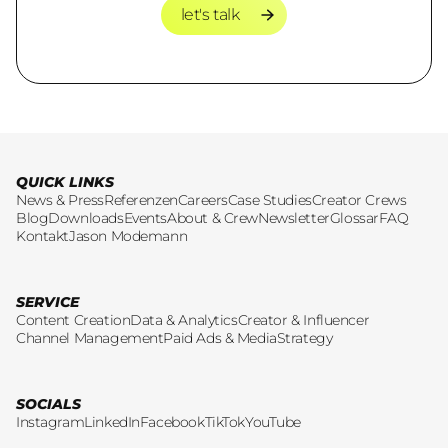
let's talk
let's talk
QUICK LINKS
News & Press
Referenzen
Careers
Case Studies
Creator Crews
Blog
Downloads
Events
About & Crew
Newsletter
Glossar
FAQ
Kontakt
Jason Modemann
SERVICE
Content Creation
Data & Analytics
Creator & Influencer
Channel Management
Paid Ads & Media
Strategy
SOCIALS
Instagram
LinkedIn
Facebook
TikTok
YouTube