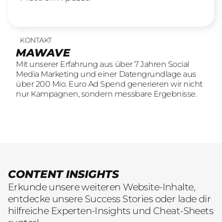
KONTAKT
UNSERE LEISTUNGEN
23
offene Stellen
MAWAVE
SOCIAL LEAD AGENTUR
KOMM INS TEAM
Mit unserer Erfahrung aus über 7 Jahren Social
Mit unserer Erfahrung aus über 7 Jahren Social
Wir sind auf der Suche nach motivierten und
Media Marketing und einer Datengrundlage aus
Media Marketing und einer Datengrundlage aus
engagierten Menschen, die mit kreativen Ideen
über 200 Mio. Euro Ad Spend generieren wir nicht
über 200 Mio. Euro Ad Spend generieren wir nicht
und LeidenschaftConsumer Brands auf Social
nur Kampagnen, sondern messbare Ergebnisse.
nur Kampagnen, sondern messbare Ergebnisse.
übersetzen.
CONTENT INSIGHTS
Erkunde unsere weiteren Website-Inhalte,
entdecke unsere Success Stories oder lade dir
hilfreiche Experten-Insights und Cheat-Sheets