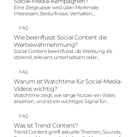
Social-Media-Kampagnen?
Eine Zielgruppe wird über Merkmale,
Interessen, Bedürfnisse, Verhalten,
Plattformnutzung und Kauf- oder
Entscheidungsphase definiert. Für Social-
FAQ
Media-Kampagnen reicht Demografie allein
Wie beeinflusst Social Content die
nicht aus; entscheidend ist, welche Inhalte und
Werbewahrnehmung?
Botschaften für diese Menschen relevant sind.
Social Content beeinflusst, ob Werbung als
störend, relevant, unterhaltsam oder
glaubwürdig wahrgenommen wird.
Plattformgerechte Inhalte und Creator-nahe
FAQ
Formate können Werbewahrnehmung
Warum ist Watchtime für Social-Media-
verbessern, weil sie stärker an
Videos wichtig?
Nutzungssituation und Zielgruppenerwartung
anschließen.
Watchtime zeigt, wie lange Nutzer ein Video
ansehen, und ist ein wichtiges Signal für
Relevanz und Aufmerksamkeit. Eine hohe
Watchtime kann organische Verbreitung,
FAQ
Algorithmusbewertung und Creative-
Was ist Trend Content?
Performance positiv beeinflussen.
Trend Content greift aktuelle Themen, Sounds,