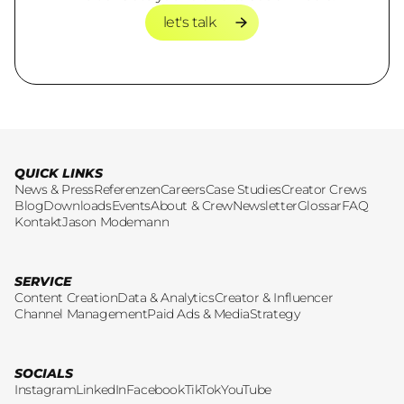
let's talk
let's talk
QUICK LINKS
News & Press
Referenzen
Careers
Case Studies
Creator Crews
Blog
Downloads
Events
About & Crew
Newsletter
Glossar
FAQ
Kontakt
Jason Modemann
SERVICE
Content Creation
Data & Analytics
Creator & Influencer
Channel Management
Paid Ads & Media
Strategy
SOCIALS
Instagram
LinkedIn
Facebook
TikTok
YouTube