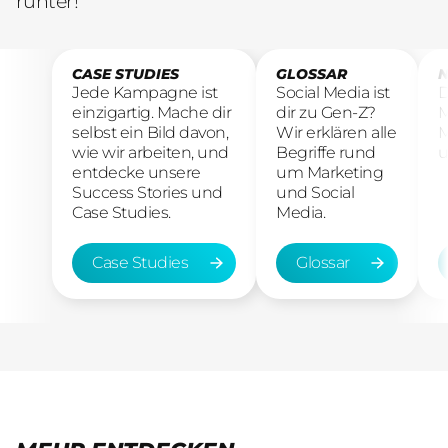
runter!
CASE STUDIES
GLOSSAR
N
Jede Kampagne ist
Social Media ist
D
einzigartig. Mache dir
dir zu Gen-Z?
M
selbst ein Bild davon,
Wir erklären alle
M
wie wir arbeiten, und
Begriffe rund
u
entdecke unsere
um Marketing
Success Stories und
und Social
Case Studies.
Media.
Case Studies
Glossar
Case Studies
Glossar