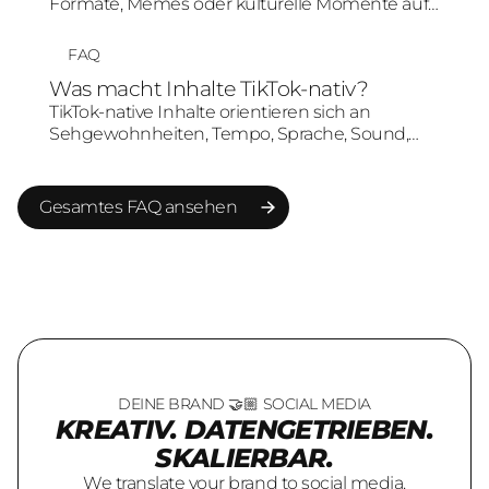
Formate, Memes oder kulturelle Momente auf
und übersetzt sie in markenpassende Social-
Media-Inhalte. Entscheidend ist, dass der Trend
FAQ
nicht nur kopiert, sondern sinnvoll mit
Was macht Inhalte TikTok-nativ?
Zielgruppe und Markenbotschaft verbunden
TikTok-native Inhalte orientieren sich an
wird.
Sehgewohnheiten, Tempo, Sprache, Sound,
Schnitt und Formatlogik von TikTok. Sie wirken
nicht wie klassische Werbung, sondern wie
Content, der in der Plattformumgebung
Gesamtes FAQ ansehen
verstanden und akzeptiert wird.
Gesamtes FAQ ansehen
DEINE BRAND 🤝🏼 SOCIAL MEDIA
KREATIV. DATENGETRIEBEN.
SKALIERBAR.
We translate your brand to social media.