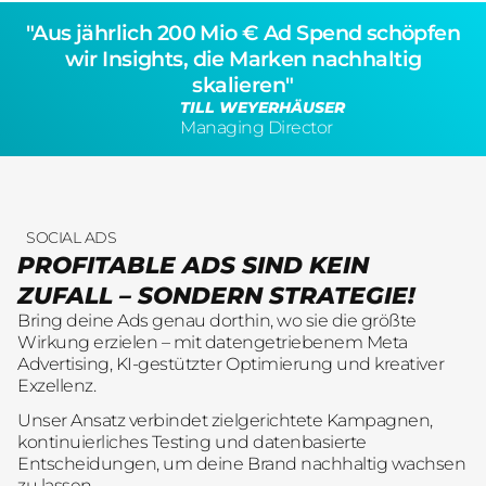
"Aus jährlich 200 Mio € Ad Spend schöpfen
wir Insights, die Marken nachhaltig
skalieren"
TILL WEYERHÄUSER
Managing Director
SOCIAL ADS
PROFITABLE ADS SIND KEIN
ZUFALL – SONDERN STRATEGIE!
Bring deine Ads genau dorthin, wo sie die größte
Wirkung erzielen – mit datengetriebenem Meta
Advertising, KI-gestützter Optimierung und kreativer
Exzellenz.
Unser Ansatz verbindet zielgerichtete Kampagnen,
kontinuierliches Testing und datenbasierte
Entscheidungen, um deine Brand nachhaltig wachsen
zu lassen.