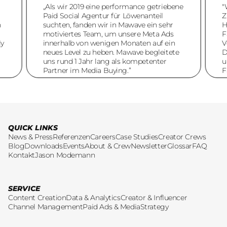
„Als wir 2019 eine performance getriebene
"
Paid Social Agentur für Löwenanteil
Z
h
suchten, fanden wir in Mawave ein sehr
H
motiviertes Team, um unsere Meta Ads
F
ly
innerhalb von wenigen Monaten auf ein
V
neues Level zu heben. Mawave begleitete
D
uns rund 1 Jahr lang als kompetenter
u
Partner im Media Buying.”
F
v
QUICK LINKS
News & Press
Referenzen
Careers
Case Studies
Creator Crews
Blog
Downloads
Events
About & Crew
Newsletter
Glossar
FAQ
Kontakt
Jason Modemann
SERVICE
Content Creation
Data & Analytics
Creator & Influencer
Channel Management
Paid Ads & Media
Strategy