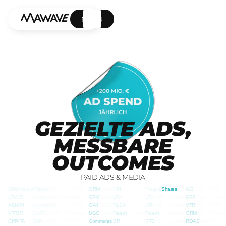
MENÜ
GEZIELTE ADS,
MESSBARE
OUTCOMES
PAID ADS & MEDIA