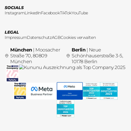
SOCIALS
Instagram
LinkedIn
Facebook
TikTok
YouTube
LEGAL
Impressum
Datenschutz
AGB
Cookies verwalten
München
| Moosacher
Berlin
| Neue
Straße 70, 80809
Schönhauserstraße 3-5,
München
10178 Berlin