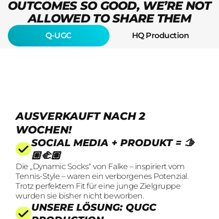
OUTCOMES SO GOOD, WE’RE NOT
ALLOWED TO SHARE THEM
Q-UGC
HQ Production
(click for sound)
AUSVERKAUFT NACH 2
WOCHEN!
SOCIAL MEDIA + PRODUKT = 🫱
🏼‍🫲🏽
Die „Dynamic Socks“ von Falke – inspiriert vom
Tennis-Style – waren ein verborgenes Potenzial.
Trotz perfektem Fit für eine junge Zielgruppe
wurden sie bisher nicht beworben.
UNSERE LÖSUNG: QUGC