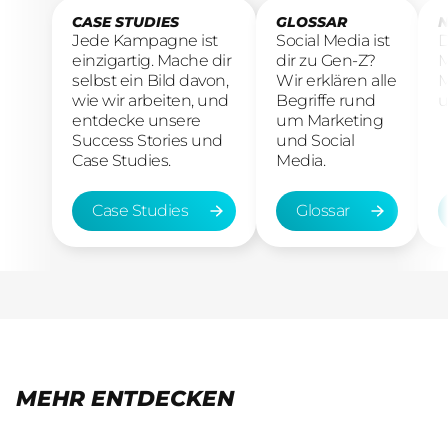
CASE STUDIES
GLOSSAR
N
Jede Kampagne ist
Social Media ist
D
einzigartig. Mache dir
dir zu Gen-Z?
M
selbst ein Bild davon,
Wir erklären alle
M
wie wir arbeiten, und
Begriffe rund
u
entdecke unsere
um Marketing
Success Stories und
und Social
Case Studies.
Media.
Case Studies
Glossar
Case Studies
Glossar
MEHR ENTDECKEN