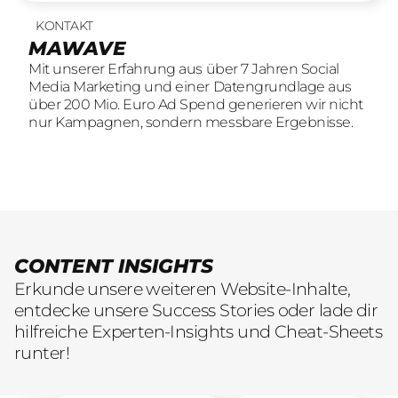
KONTAKT
UNSERE LEISTUNGEN
23
offene Stellen
MAWAVE
SOCIAL LEAD AGENTUR
KOMM INS TEAM
Mit unserer Erfahrung aus über 7 Jahren Social
Mit unserer Erfahrung aus über 7 Jahren Social
Wir sind auf der Suche nach motivierten und
Media Marketing und einer Datengrundlage aus
Media Marketing und einer Datengrundlage aus
engagierten Menschen, die mit kreativen Ideen
über 200 Mio. Euro Ad Spend generieren wir nicht
über 200 Mio. Euro Ad Spend generieren wir nicht
und LeidenschaftConsumer Brands auf Social
nur Kampagnen, sondern messbare Ergebnisse.
nur Kampagnen, sondern messbare Ergebnisse.
übersetzen.
CONTENT INSIGHTS
Erkunde unsere weiteren Website-Inhalte,
entdecke unsere Success Stories oder lade dir
hilfreiche Experten-Insights und Cheat-Sheets
runter!