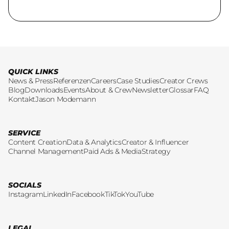
QUICK LINKS
News & Press
Referenzen
Careers
Case Studies
Creator Crews
Blog
Downloads
Events
About & Crew
Newsletter
Glossar
FAQ
Kontakt
Jason Modemann
SERVICE
Content Creation
Data & Analytics
Creator & Influencer
Channel Management
Paid Ads & Media
Strategy
SOCIALS
Instagram
LinkedIn
Facebook
TikTok
YouTube
LEGAL