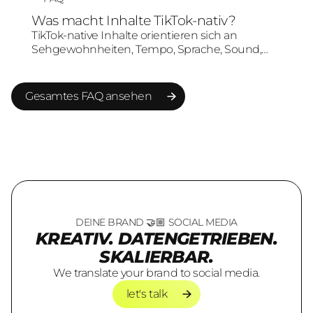
nicht nur kopiert, sondern sinnvoll mit
Was macht Inhalte TikTok-nativ?
Zielgruppe und Markenbotschaft verbunden
TikTok-native Inhalte orientieren sich an
wird.
Sehgewohnheiten, Tempo, Sprache, Sound,
Schnitt und Formatlogik von TikTok. Sie wirken
nicht wie klassische Werbung, sondern wie
Content, der in der Plattformumgebung
Gesamtes FAQ ansehen
verstanden und akzeptiert wird.
Gesamtes FAQ ansehen
DEINE BRAND 🤝🏼 SOCIAL MEDIA
KREATIV. DATENGETRIEBEN.
SKALIERBAR.
We translate your brand to social media.
let's talk
let's talk