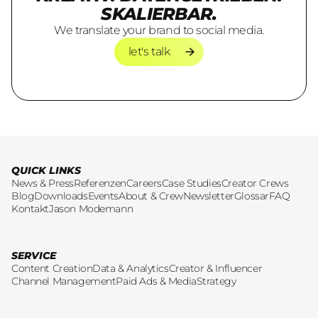
SKALIERBAR.
We translate your brand to social media.
let's talk
let's talk
QUICK LINKS
News & Press
Referenzen
Careers
Case Studies
Creator Crews
Blog
Downloads
Events
About & Crew
Newsletter
Glossar
FAQ
Kontakt
Jason Modemann
SERVICE
Content Creation
Data & Analytics
Creator & Influencer
Channel Management
Paid Ads & Media
Strategy