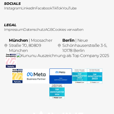
SOCIALS
Instagram
LinkedIn
Facebook
TikTok
YouTube
LEGAL
Impressum
Datenschutz
AGB
Cookies verwalten
München
| Moosacher
Berlin
| Neue
Straße 70, 80809
Schönhauserstraße 3-5,
München
10178 Berlin