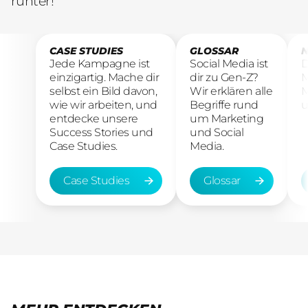
runter!
CASE STUDIES
GLOSSAR
N
Jede Kampagne ist
Social Media ist
D
einzigartig. Mache dir
dir zu Gen-Z?
M
selbst ein Bild davon,
Wir erklären alle
M
wie wir arbeiten, und
Begriffe rund
u
entdecke unsere
um Marketing
Success Stories und
und Social
Case Studies.
Media.
Case Studies
Glossar
Case Studies
Glossar