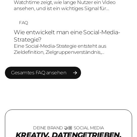
anschließen.
Watchtime zeigt, wie lange Nutzer ein Video
ansehen, und ist ein wichtiges Signal für
Relevanz und Aufmerksamkeit. Eine hohe
Watchtime kann organische Verbreitung,
FAQ
Algorithmusbewertung und Creative-
Wie entwickelt man eine Social-Media-
Performance positiv beeinflussen.
Strategie?
Eine Social-Media-Strategie entsteht aus
Zieldefinition, Zielgruppenverständnis,
Plattformauswahl, Content-Pillars,
Formatplanung, Community-Ansatz, Paid-
Strategie und Measurement. Sie sollte klar
Gesamtes FAQ ansehen
festlegen, welche Rolle Social Media für Marke,
Nachfrage oder Umsatz übernehmen soll.
Gesamtes FAQ ansehen
DEINE BRAND 🤝🏼 SOCIAL MEDIA
KREATIV. DATENGETRIEBEN.