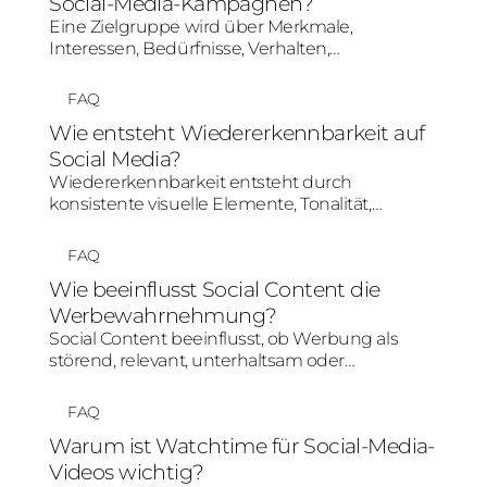
Social-Media-Kampagnen?
Eine Zielgruppe wird über Merkmale,
Interessen, Bedürfnisse, Verhalten,
Plattformnutzung und Kauf- oder
Entscheidungsphase definiert. Für Social-
FAQ
Media-Kampagnen reicht Demografie allein
Wie entsteht Wiedererkennbarkeit auf
nicht aus; entscheidend ist, welche Inhalte und
Social Media?
Botschaften für diese Menschen relevant sind.
Wiedererkennbarkeit entsteht durch
konsistente visuelle Elemente, Tonalität,
Formate, Themen und Markenmechaniken.
Auf Social Media muss sie flexibel genug sein,
FAQ
um plattformgerecht zu bleiben, aber klar
Wie beeinflusst Social Content die
genug, damit Nutzer die Marke
Werbewahrnehmung?
wiedererkennen.
Social Content beeinflusst, ob Werbung als
störend, relevant, unterhaltsam oder
glaubwürdig wahrgenommen wird.
Plattformgerechte Inhalte und Creator-nahe
FAQ
Formate können Werbewahrnehmung
Warum ist Watchtime für Social-Media-
verbessern, weil sie stärker an
Videos wichtig?
Nutzungssituation und Zielgruppenerwartung