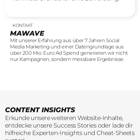
KONTAKT
UNSERE LEISTUNGEN
23
offene Stellen
MAWAVE
SOCIAL LEAD AGENTUR
KOMM INS TEAM
Mit unserer Erfahrung aus über 7 Jahren Social
Mit unserer Erfahrung aus über 7 Jahren Social
Wir sind auf der Suche nach motivierten und
Media Marketing und einer Datengrundlage aus
Media Marketing und einer Datengrundlage aus
engagierten Menschen, die mit kreativen Ideen
über 200 Mio. Euro Ad Spend generieren wir nicht
über 200 Mio. Euro Ad Spend generieren wir nicht
und LeidenschaftConsumer Brands auf Social
nur Kampagnen, sondern messbare Ergebnisse.
nur Kampagnen, sondern messbare Ergebnisse.
übersetzen.
CONTENT INSIGHTS
Erkunde unsere weiteren Website-Inhalte,
entdecke unsere Success Stories oder lade dir
hilfreiche Experten-Insights und Cheat-Sheets