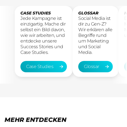
CASE STUDIES
GLOSSAR
N
Jede Kampagne ist
Social Media ist
D
einzigartig. Mache dir
dir zu Gen-Z?
M
selbst ein Bild davon,
Wir erklären alle
M
wie wir arbeiten, und
Begriffe rund
u
entdecke unsere
um Marketing
Success Stories und
und Social
Case Studies.
Media.
Case Studies
Glossar
Case Studies
Glossar
MEHR ENTDECKEN