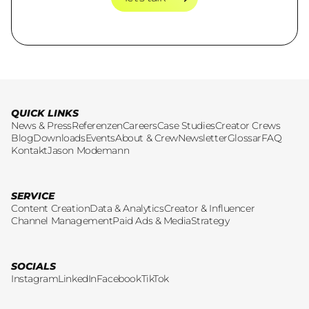
let's talk
QUICK LINKS
News & Press
Referenzen
Careers
Case Studies
Creator Crews
Blog
Downloads
Events
About & Crew
Newsletter
Glossar
FAQ
Kontakt
Jason Modemann
SERVICE
Content Creation
Data & Analytics
Creator & Influencer
Channel Management
Paid Ads & Media
Strategy
SOCIALS
Instagram
LinkedIn
Facebook
TikTok