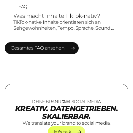
Media-Inhalte. Entscheidend ist, dass der Trend
FAQ
nicht nur kopiert, sondern sinnvoll mit
Was macht Inhalte TikTok-nativ?
Zielgruppe und Markenbotschaft verbunden
TikTok-native Inhalte orientieren sich an
wird.
Sehgewohnheiten, Tempo, Sprache, Sound,
Schnitt und Formatlogik von TikTok. Sie wirken
nicht wie klassische Werbung, sondern wie
Content, der in der Plattformumgebung
Gesamtes FAQ ansehen
verstanden und akzeptiert wird.
Gesamtes FAQ ansehen
DEINE BRAND 🤝🏼 SOCIAL MEDIA
KREATIV. DATENGETRIEBEN.
SKALIERBAR.
We translate your brand to social media.
let's talk