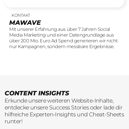
KONTAKT
UNSERE LEISTUNGEN
23
offene Stellen
MAWAVE
SOCIAL LEAD AGENTUR
KOMM INS TEAM
Mit unserer Erfahrung aus über 7 Jahren Social
Mit unserer Erfahrung aus über 7 Jahren Social
Wir sind auf der Suche nach motivierten und
Media Marketing und einer Datengrundlage aus
Media Marketing und einer Datengrundlage aus
engagierten Menschen, die mit kreativen Ideen
über 200 Mio. Euro Ad Spend generieren wir nicht
über 200 Mio. Euro Ad Spend generieren wir nicht
und LeidenschaftConsumer Brands auf Social
nur Kampagnen, sondern messbare Ergebnisse.
nur Kampagnen, sondern messbare Ergebnisse.
übersetzen.
CONTENT INSIGHTS
Erkunde unsere weiteren Website-Inhalte,
entdecke unsere Success Stories oder lade dir
hilfreiche Experten-Insights und Cheat-Sheets
runter!