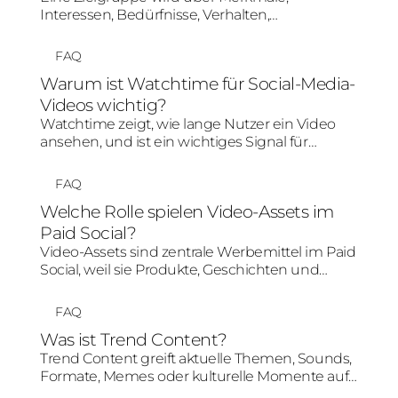
Interessen, Bedürfnisse, Verhalten,
Plattformnutzung und Kauf- oder
Entscheidungsphase definiert. Für Social-
FAQ
Media-Kampagnen reicht Demografie allein
Warum ist Watchtime für Social-Media-
nicht aus; entscheidend ist, welche Inhalte und
Videos wichtig?
Botschaften für diese Menschen relevant sind.
Watchtime zeigt, wie lange Nutzer ein Video
ansehen, und ist ein wichtiges Signal für
Relevanz und Aufmerksamkeit. Eine hohe
Watchtime kann organische Verbreitung,
FAQ
Algorithmusbewertung und Creative-
Welche Rolle spielen Video-Assets im
Performance positiv beeinflussen.
Paid Social?
Video-Assets sind zentrale Werbemittel im Paid
Social, weil sie Produkte, Geschichten und
Nutzenargumente schnell und
aufmerksamkeitsstark vermitteln können.
FAQ
Entscheidend sind ein starker Einstieg, mobile
Was ist Trend Content?
Optimierung, klare Botschaft und eine Struktur,
Trend Content greift aktuelle Themen, Sounds,
die zur Plattform passt.
Formate, Memes oder kulturelle Momente auf
und übersetzt sie in markenpassende Social-