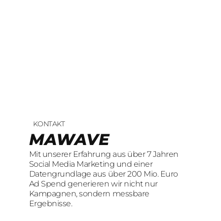
KONTAKT
UNSERE LEISTUNGEN
23
offene Stellen
MAWAVE
SOCIAL LEAD
KOMM INS TEAM
Mit unserer Erfahrung aus über 7 Jahren
AGENTUR
Wir sind auf der Suche nach motivierten
Social Media Marketing und einer
und engagierten Menschen, die mit
Datengrundlage aus über 200 Mio. Euro
Mit unserer Erfahrung aus über 7 Jahren
kreativen Ideen und
Ad Spend generieren wir nicht nur
Social Media Marketing und einer
LeidenschaftConsumer Brands auf Social
Kampagnen, sondern messbare
Datengrundlage aus über 200 Mio. Euro
übersetzen.
Ergebnisse.
Ad Spend generieren wir nicht nur
Kampagnen, sondern messbare