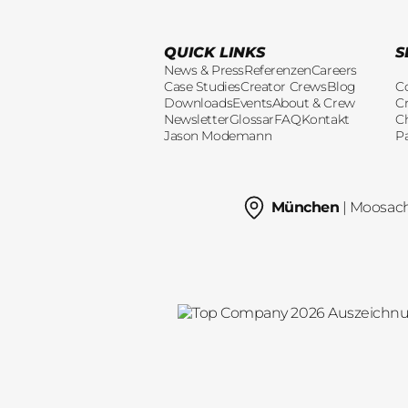
QUICK LINKS
S
News & Press
Referenzen
Careers
Case Studies
Creator Crews
Blog
C
Downloads
Events
About & Crew
Cr
Newsletter
Glossar
FAQ
Kontakt
C
Jason Modemann
P
München
| Moosac