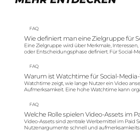
FAQ
Wie definiert man eine Zielgruppe fü
Eine Zielgruppe wird über Merkmale, Interessen,
oder Entscheidungsphase definiert. Für Social-M
entscheidend ist, welche Inhalte und Botschaften
FAQ
Warum ist Watchtime für Social-Media-
Watchtime zeigt, wie lange Nutzer ein Video anse
Aufmerksamkeit. Eine hohe Watchtime kann org
Creative-Performance positiv beeinflussen.
FAQ
Welche Rolle spielen Video-Assets im Pa
Video-Assets sind zentrale Werbemittel im Paid So
Nutzenargumente schnell und aufmerksamkeitsst
starker Einstieg, mobile Optimierung, klare Botsch