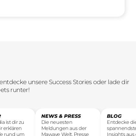
entdecke unsere Success Stories oder lade dir
ets runter!
R
NEWS & PRESS
BLOG
a ist dir zu
Die neuesten
Entdecke di
r erklären
Meldungen aus der
spannendst
ffe rund um
Mawave Welt, Presse
Insights aus 