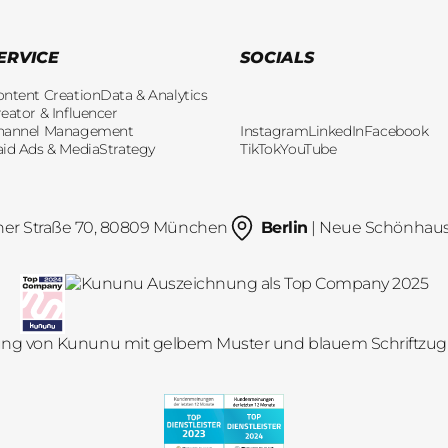
ERVICE
SOCIALS
ontent Creation
Data & Analytics
eator & Influencer
hannel Management
Instagram
LinkedIn
Facebook
aid Ads & Media
Strategy
TikTok
YouTube
her Straße 70, 80809 München
Berlin
| Neue Schönhauser