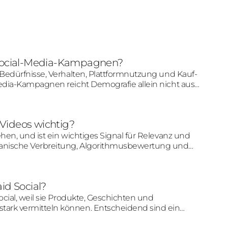
r Social-Media-Kampagnen?
 Bedürfnisse, Verhalten, Plattformnutzung und Kauf-
edia-Kampagnen reicht Demografie allein nicht aus;
 für diese Menschen relevant sind.
Videos wichtig?
hen, und ist ein wichtiges Signal für Relevanz und
anische Verbreitung, Algorithmusbewertung und
id Social?
cial, weil sie Produkte, Geschichten und
ark vermitteln können. Entscheidend sind ein
aft und eine Struktur, die zur Plattform passt.