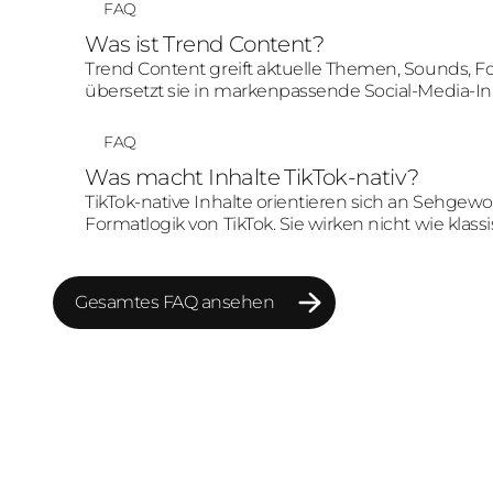
FAQ
Was ist Trend Content?
Trend Content greift aktuelle Themen, Sounds, 
übersetzt sie in markenpassende Social-Media-Inh
kopiert, sondern sinnvoll mit Zielgruppe und Ma
FAQ
Was macht Inhalte TikTok-nativ?
TikTok-native Inhalte orientieren sich an Sehge
Formatlogik von TikTok. Sie wirken nicht wie klas
Plattformumgebung verstanden und akzeptiert w
Gesamtes FAQ ansehen
Gesamtes FAQ ansehen