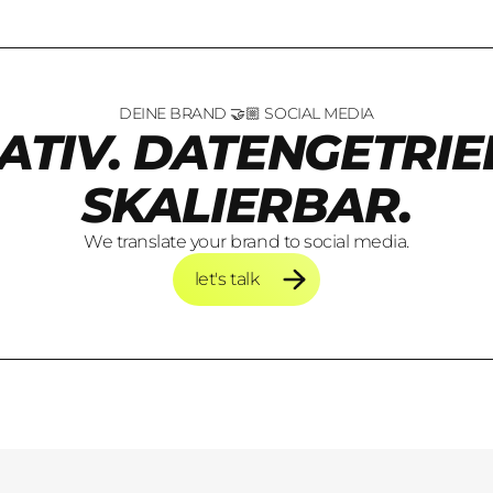
DEINE BRAND 🤝🏼 SOCIAL MEDIA
ATIV. DATENGETRIE
SKALIERBAR.
We translate your brand to social media.
let's talk
let's talk