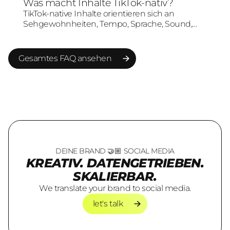
Was macht Inhalte TikTok-nativ?
Zielgruppe und Markenbotschaft verbunden
TikTok-native Inhalte orientieren sich an
wird.
Sehgewohnheiten, Tempo, Sprache, Sound,
Schnitt und Formatlogik von TikTok. Sie wirken
nicht wie klassische Werbung, sondern wie
Content, der in der Plattformumgebung
Gesamtes FAQ ansehen
verstanden und akzeptiert wird.
Gesamtes FAQ ansehen
DEINE BRAND 🤝🏼 SOCIAL MEDIA
KREATIV. DATENGETRIEBEN.
SKALIERBAR.
We translate your brand to social media.
let's talk
let's talk