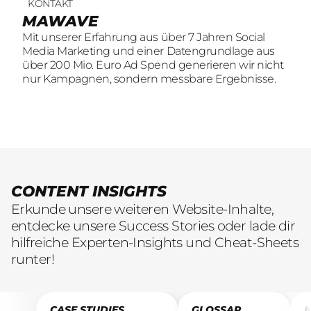
KONTAKT
UNSERE LEISTUNGEN
23
offene Stellen
MAWAVE
SOCIAL LEAD AGENTUR
KOMM INS TEAM
Mit unserer Erfahrung aus über 7 Jahren Social
Mit unserer Erfahrung aus über 7 Jahren Social
Wir sind auf der Suche nach motivierten und
Media Marketing und einer Datengrundlage aus
Media Marketing und einer Datengrundlage aus
engagierten Menschen, die mit kreativen Ideen
über 200 Mio. Euro Ad Spend generieren wir nicht
über 200 Mio. Euro Ad Spend generieren wir nicht
und LeidenschaftConsumer Brands auf Social
nur Kampagnen, sondern messbare Ergebnisse.
nur Kampagnen, sondern messbare Ergebnisse.
übersetzen.
CONTENT INSIGHTS
Erkunde unsere weiteren Website-Inhalte,
entdecke unsere Success Stories oder lade dir
hilfreiche Experten-Insights und Cheat-Sheets
runter!
CASE STUDIES
GLOSSAR
N