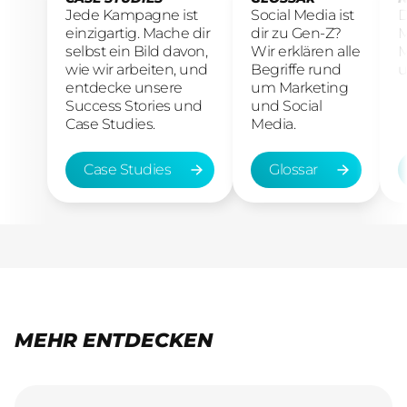
Jede Kampagne ist
Social Media ist
D
einzigartig. Mache dir
dir zu Gen-Z?
M
selbst ein Bild davon,
Wir erklären alle
M
wie wir arbeiten, und
Begriffe rund
u
entdecke unsere
um Marketing
Success Stories und
und Social
Case Studies.
Media.
Case Studies
Glossar
Case Studies
Glossar
MEHR ENTDECKEN