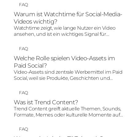
Entscheidungsphase definiert. Für Social-
FAQ
Media-Kampagnen reicht Demografie allein
Warum ist Watchtime für Social-Media-
nicht aus; entscheidend ist, welche Inhalte und
Videos wichtig?
Botschaften für diese Menschen relevant sind.
Watchtime zeigt, wie lange Nutzer ein Video
ansehen, und ist ein wichtiges Signal für
Relevanz und Aufmerksamkeit. Eine hohe
Watchtime kann organische Verbreitung,
FAQ
Algorithmusbewertung und Creative-
Welche Rolle spielen Video-Assets im
Performance positiv beeinflussen.
Paid Social?
Video-Assets sind zentrale Werbemittel im Paid
Social, weil sie Produkte, Geschichten und
Nutzenargumente schnell und
aufmerksamkeitsstark vermitteln können.
FAQ
Entscheidend sind ein starker Einstieg, mobile
Was ist Trend Content?
Optimierung, klare Botschaft und eine Struktur,
Trend Content greift aktuelle Themen, Sounds,
die zur Plattform passt.
Formate, Memes oder kulturelle Momente auf
und übersetzt sie in markenpassende Social-
Media-Inhalte. Entscheidend ist, dass der Trend
FAQ
nicht nur kopiert, sondern sinnvoll mit