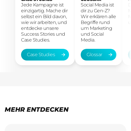
Jede Kampagne ist
Social Media ist
D
einzigartig. Mache dir
dir zu Gen-Z?
M
selbst ein Bild davon,
Wir erklären alle
M
wie wir arbeiten, und
Begriffe rund
u
entdecke unsere
um Marketing
Success Stories und
und Social
Case Studies.
Media.
Case Studies
Glossar
Case Studies
Glossar
MEHR ENTDECKEN