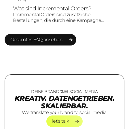
Content-Pillars, Community-Bindung und
Was sind Incremental Orders?
relevante wiederkehrende Inhalte entstehen.
Incremental Orders sind zusätzliche
Bestellungen, die durch eine Kampagne
ausgelöst wurden und ohne diese Maßnahme
wahrscheinlich nicht entstanden wären. Sie
helfen, den tatsächlichen Beitrag von Paid
Gesamtes FAQ ansehen
Social zum Geschäftsergebnis genauer zu
bewerten.
Gesamtes FAQ ansehen
DEINE BRAND 🤝🏼 SOCIAL MEDIA
KREATIV. DATENGETRIEBEN.
SKALIERBAR.
We translate your brand to social media.
let's talk
let's talk