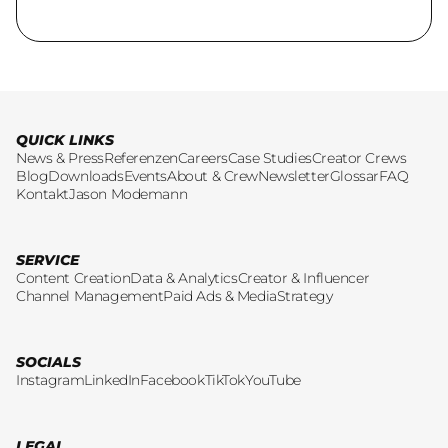
QUICK LINKS
News & Press
Referenzen
Careers
Case Studies
Creator Crews
Blog
Downloads
Events
About & Crew
Newsletter
Glossar
FAQ
Kontakt
Jason Modemann
SERVICE
Content Creation
Data & Analytics
Creator & Influencer
Channel Management
Paid Ads & Media
Strategy
SOCIALS
Instagram
LinkedIn
Facebook
TikTok
YouTube
LEGAL