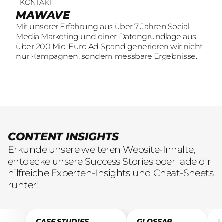
KONTAKT
UNSERE LEISTUNGEN
23
offene Stellen
MAWAVE
SOCIAL LEAD AGENTUR
KOMM INS TEAM
Mit unserer Erfahrung aus über 7 Jahren Social
Mit unserer Erfahrung aus über 7 Jahren Social
Wir sind auf der Suche nach motivierten und
Media Marketing und einer Datengrundlage aus
Media Marketing und einer Datengrundlage aus
engagierten Menschen, die mit kreativen Ideen
über 200 Mio. Euro Ad Spend generieren wir nicht
über 200 Mio. Euro Ad Spend generieren wir nicht
und LeidenschaftConsumer Brands auf Social
nur Kampagnen, sondern messbare Ergebnisse.
nur Kampagnen, sondern messbare Ergebnisse.
übersetzen.
CONTENT INSIGHTS
Erkunde unsere weiteren Website-Inhalte,
entdecke unsere Success Stories oder lade dir
hilfreiche Experten-Insights und Cheat-Sheets
runter!
CASE STUDIES
GLOSSAR
N