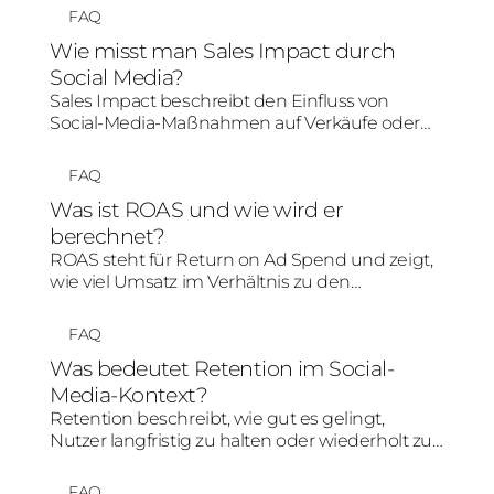
Performance Marketing werden Hypothesen
FAQ
zu Creatives, Zielgruppen, Botschaften oder
Wie misst man Sales Impact durch
Angeboten geprüft, um fundierte
Social Media?
Optimierungen abzuleiten.
Sales Impact beschreibt den Einfluss von
Social-Media-Maßnahmen auf Verkäufe oder
Umsatz. Er kann über Shop-Daten, Plattform-
Conversions, UTM-Tracking, Lift-Studien,
FAQ
inkrementelle Käufe oder andere Attribution-
Was ist ROAS und wie wird er
Modelle bewertet werden.
berechnet?
ROAS steht für Return on Ad Spend und zeigt,
wie viel Umsatz im Verhältnis zu den
Werbekosten erzielt wurde. Die Formel lautet
Umsatz durch Werbekosten; ein ROAS von 4
FAQ
bedeutet beispielsweise vier Euro Umsatz pro
Was bedeutet Retention im Social-
eingesetztem Werbe-Euro.
Media-Kontext?
Retention beschreibt, wie gut es gelingt,
Nutzer langfristig zu halten oder wiederholt zu
aktivieren. Auf Social Media kann Retention
durch Serienformate, wiedererkennbare
FAQ