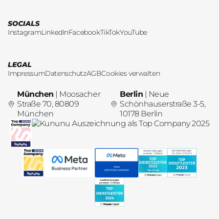
SOCIALS
Instagram
LinkedIn
Facebook
TikTok
YouTube
LEGAL
Impressum
Datenschutz
AGB
Cookies verwalten
München
| Moosacher
Berlin
| Neue
Straße 70, 80809
Schönhauserstraße 3-5,
München
10178 Berlin