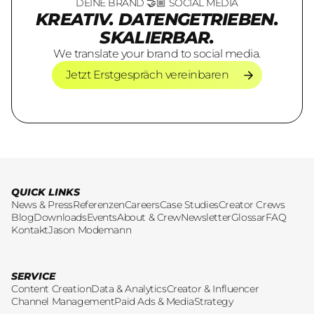
DEINE BRAND 🤝🏼 SOCIAL MEDIA
KREATIV. DATENGETRIEBEN.
SKALIERBAR.
We translate your brand to social media.
Jetzt Erstgespräch vereinbaren
Jetzt Erstgespräch vereinbaren
QUICK LINKS
News & Press
Referenzen
Careers
Case Studies
Creator Crews
Blog
Downloads
Events
About & Crew
Newsletter
Glossar
FAQ
Kontakt
Jason Modemann
SERVICE
Content Creation
Data & Analytics
Creator & Influencer
Channel Management
Paid Ads & Media
Strategy