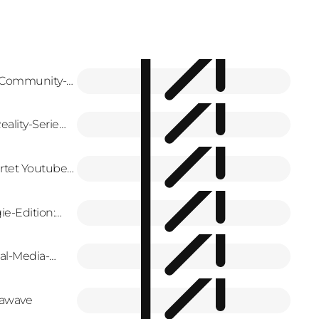
 Community-
ality-Serie
rtet Youtube-
reators
ie-Edition:
Serie
al-Media-
Mawave