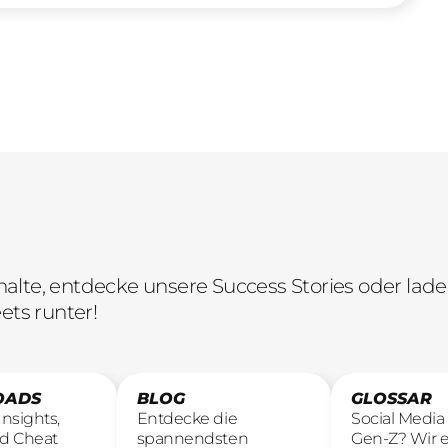
lte, entdecke unsere Success Stories oder lade 
ets runter!
OADS
BLOG
GLOSSAR
nsights,
Entdecke die
Social Media i
d Cheat
spannendsten
Gen-Z? Wir e