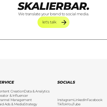
SKALIERBAR.
We translate your brand to social media.
let's talk
let's talk
ERVICE
SOCIALS
ontent Creation
Data & Analytics
eator & Influencer
hannel Management
Instagram
LinkedIn
Facebook
aid Ads & Media
Strategy
TikTok
YouTube