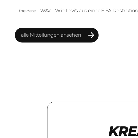
Wie Levi's aus einer FIFA-Restriktio
the date
W&V
Markenmoment macht
alle Mitteilungen ansehen
alle Mitteilungen ansehen
KRE