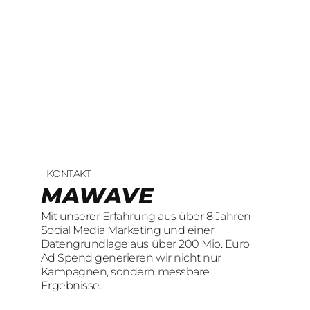
KONTAKT
UNSERE LEISTUNGEN
23
offene Stellen
MAWAVE
SOCIAL LEAD
KOMM INS TEAM
Mit unserer Erfahrung aus über 8 Jahren
AGENTUR
Wir sind auf der Suche nach motivierten
Social Media Marketing und einer
und engagierten Menschen, die mit
Datengrundlage aus über 200 Mio. Euro
Mit unserer Erfahrung aus über 8 Jahren
kreativen Ideen und
Ad Spend generieren wir nicht nur
Social Media Marketing und einer
LeidenschaftConsumer Brands auf Social
Kampagnen, sondern messbare
Datengrundlage aus über 200 Mio. Euro
übersetzen.
Ergebnisse.
Ad Spend generieren wir nicht nur
Kampagnen, sondern messbare