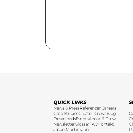
QUICK LINKS
S
News & Press
Referenzen
Careers
Case Studies
Creator Crews
Blog
C
Downloads
Events
About & Crew
Cr
Newsletter
Glossar
FAQ
Kontakt
C
Jason Modemann
P