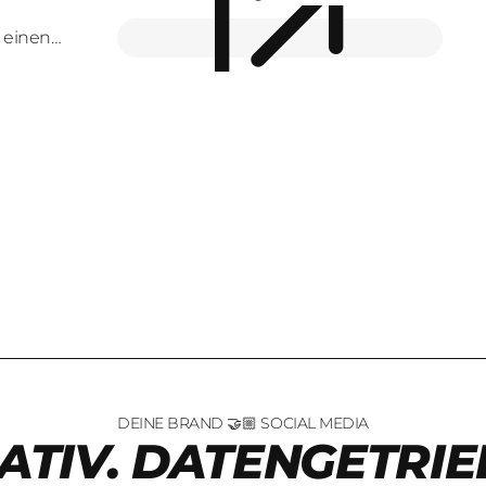
n einen
DEINE BRAND 🤝🏼 SOCIAL MEDIA
ATIV. DATENGETRIE