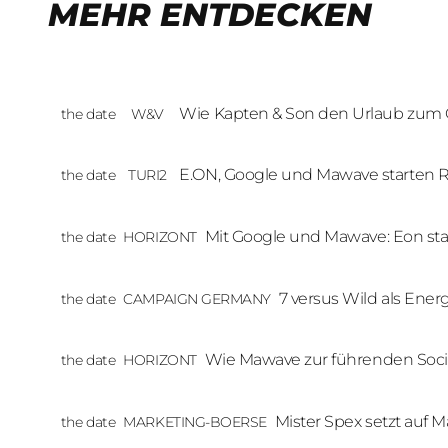
MEHR ENTDECKEN
Wie Kapten & Son den Urlaub zum
the date
W&V
Erlebnis macht
E.ON, Google und Mawave starten Re
the date
TURI2
zur Energiewende
Mit Google und Mawave: Eon sta
the date
HORIZONT
Format zur Energiewende mit C
7 versus Wild als Energ
the date
CAMPAIGN GERMANY
E.ON startet YouTube-
Wie Mawave zur führenden Soci
the date
HORIZONT
Agentur Europas wurde
Mister Spex setzt auf 
the date
MARKETING-BOERSE