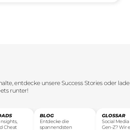
lte, entdecke unsere Success Stories oder lade 
ets runter!
OADS
BLOG
GLOSSAR
nsights,
Entdecke die
Social Media i
d Cheat
spannendsten
Gen-Z? Wir e