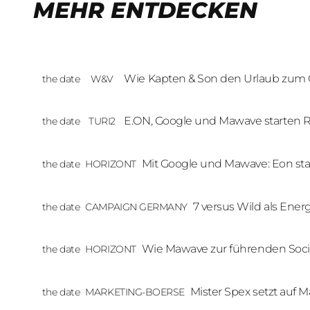
MEHR ENTDECKEN
Wie Kapten & Son den Urlaub zum
the date
W&V
Erlebnis macht
E.ON, Google und Mawave starten Re
the date
TURI2
zur Energiewende
Mit Google und Mawave: Eon sta
the date
HORIZONT
Format zur Energiewende mit C
7 versus Wild als Energ
the date
CAMPAIGN GERMANY
E.ON startet YouTube-
Wie Mawave zur führenden Soci
the date
HORIZONT
Agentur Europas wurde
Mister Spex setzt auf 
the date
MARKETING-BOERSE