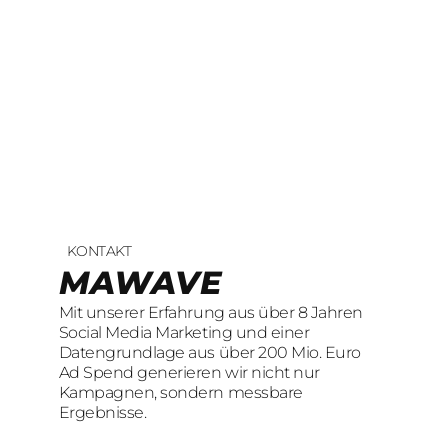
KONTAKT
UNSERE LEISTUNGEN
23
offene Stellen
MAWAVE
SOCIAL LEAD
KOMM INS TEAM
Mit unserer Erfahrung aus über 8 Jahren
AGENTUR
Wir sind auf der Suche nach motivierten
Social Media Marketing und einer
und engagierten Menschen, die mit
Datengrundlage aus über 200 Mio. Euro
Mit unserer Erfahrung aus über 8 Jahren
kreativen Ideen und
Ad Spend generieren wir nicht nur
Social Media Marketing und einer
LeidenschaftConsumer Brands auf Social
Kampagnen, sondern messbare
Datengrundlage aus über 200 Mio. Euro
übersetzen.
Ergebnisse.
Ad Spend generieren wir nicht nur
Kampagnen, sondern messbare