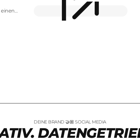
n einen
DEINE BRAND 🤝🏼 SOCIAL MEDIA
ATIV. DATENGETRIE