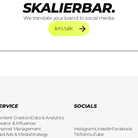
SKALIERBAR.
We translate your brand to social media.
let's talk
let's talk
ERVICE
SOCIALS
ontent Creation
Data & Analytics
eator & Influencer
hannel Management
Instagram
LinkedIn
Facebook
aid Ads & Media
Strategy
TikTok
YouTube