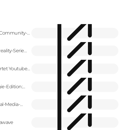
 Community-
ality-Serie
rtet Youtube-
reators
ie-Edition:
Serie
al-Media-
Mawave