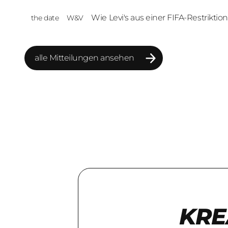
Wie Levi's aus einer FIFA-Restriktio
the date
W&V
Markenmoment macht
alle Mitteilungen ansehen
alle Mitteilungen ansehen
KRE