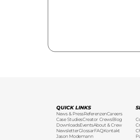
QUICK LINKS
S
News & Press
Referenzen
Careers
Case Studies
Creator Crews
Blog
C
Downloads
Events
About & Crew
Cr
Newsletter
Glossar
FAQ
Kontakt
C
Jason Modemann
P