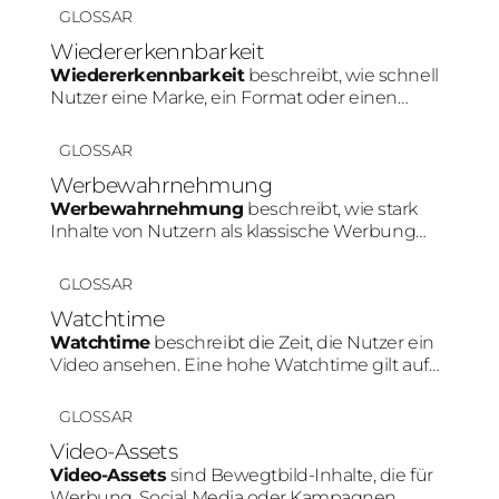
Marketing beeinflusst die Zielgruppe direkt die
GLOSSAR
Plattformwahl, Content-Art und Tonalität.
Wiedererkennbarkeit
Wiedererkennbarkeit
beschreibt, wie schnell
Nutzer eine Marke, ein Format oder einen
Creator innerhalb von Social Media erkennen.
Konsistente Farben, Personen oder Content-
GLOSSAR
Muster stärken diesen Effekt.
Werbewahrnehmung
Werbewahrnehmung
beschreibt, wie stark
Inhalte von Nutzern als klassische Werbung
erkannt werden. Je natürlicher ein Produkt in
den Content integriert wird, desto geringer fällt
GLOSSAR
diese Werbewahrnehmung meist aus.
Watchtime
Watchtime
beschreibt die Zeit, die Nutzer ein
Video ansehen. Eine hohe Watchtime gilt auf
Plattformen wie TikTok oder Instagram als
wichtiges Signal für relevanten Content und
GLOSSAR
kann die Reichweite positiv beeinflussen.
Video-Assets
Video-Assets
sind Bewegtbild-Inhalte, die für
Werbung, Social Media oder Kampagnen