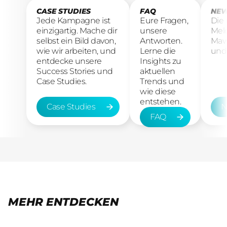
CASE STUDIES
FAQ
NEW
Jede Kampagne ist
Eure Fragen,
Die
einzigartig. Mache dir
unsere
Mel
selbst ein Bild davon,
Antworten.
Maw
wie wir arbeiten, und
Lerne die
und 
entdecke unsere
Insights zu
Success Stories und
aktuellen
Case Studies.
Trends und
wie diese
entstehen.
Case Studies
N
FAQ
Case Studies
New
FAQ
MEHR ENTDECKEN