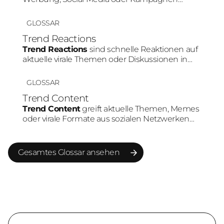
genutzt werden. Besonders auf Plattformen
wie TikTok oder Instagram erzielen Videos
GLOSSAR
häufig höhere Aufmerksamkeit und bessere
Trend Reactions
Engagement-Raten als statische Inhalte.
Trend Reactions
sind schnelle Reaktionen auf
aktuelle virale Themen oder Diskussionen in
sozialen Medien. Durch die hohe
Geschwindigkeit können Marken ihre Relevanz
GLOSSAR
erhöhen und stärker in bestehende
Trend Content
Community-Gespräche eingebunden werden.
Trend Content
greift aktuelle Themen, Memes
oder virale Formate aus sozialen Netzwerken
auf. Marken nutzen Trends, um schneller
Reichweite aufzubauen und Teil bestehender
Plattform-Dynamiken zu werden.
Gesamtes Glossar ansehen
Gesamtes Glossar ansehen