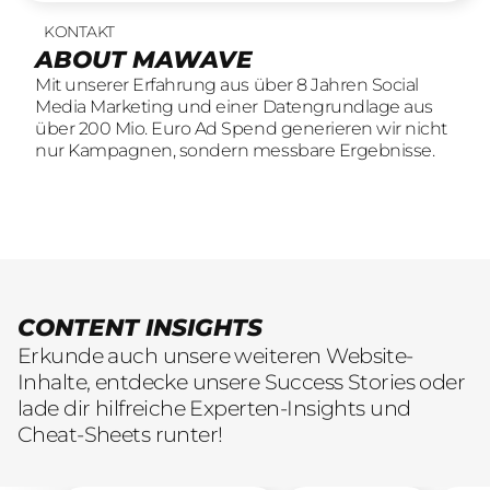
KONTAKT
UNSERE LEISTUNGEN
22
offene Stellen
ABOUT MAWAVE
SOCIAL LEAD AGENTUR
KOMM INS
Mit unserer Erfahrung aus über 8 Jahren Social
Mit unserer Erfahrung aus über 8 Jahren Social
TEAM
Media Marketing und einer Datengrundlage aus
Media Marketing und einer Datengrundlage aus
Wir sind auf der Suche nach motivierten und
über 200 Mio. Euro Ad Spend generieren wir nicht
über 200 Mio. Euro Ad Spend generieren wir nicht
engagierten Menschen, die mit kreativen Ideen
nur Kampagnen, sondern messbare Ergebnisse.
nur Kampagnen, sondern messbare Ergebnisse.
und LeidenschaftConsumer Brands auf Social
übersetzen.
CONTENT INSIGHTS
Erkunde auch unsere weiteren Website-
Inhalte, entdecke unsere Success Stories oder
lade dir hilfreiche Experten-Insights und
Cheat-Sheets runter!