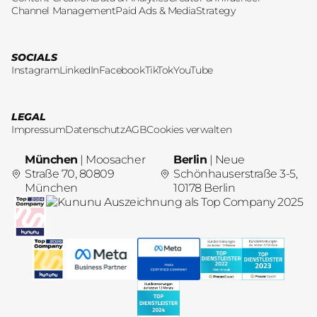
Channel Management
Paid Ads & Media
Strategy
SOCIALS
Instagram
LinkedIn
Facebook
TikTok
YouTube
LEGAL
Impressum
Datenschutz
AGB
Cookies verwalten
München
| Moosacher
Berlin
| Neue
Straße 70, 80809
Schönhauserstraße 3-5,
München
10178 Berlin