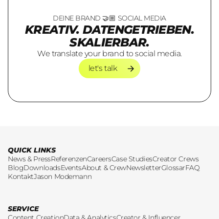
DEINE BRAND 🤝🏼 SOCIAL MEDIA
KREATIV. DATENGETRIEBEN.
SKALIERBAR.
We translate your brand to social media.
let's talk
let's talk
QUICK LINKS
News & Press
Referenzen
Careers
Case Studies
Creator Crews
Blog
Downloads
Events
About & Crew
Newsletter
Glossar
FAQ
Kontakt
Jason Modemann
SERVICE
Content Creation
Data & Analytics
Creator & Influencer