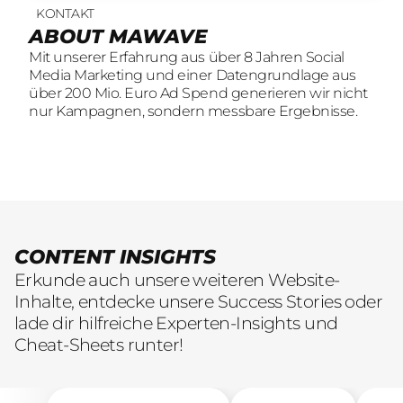
KONTAKT
UNSERE LEISTUNGEN
23
offene Stellen
ABOUT MAWAVE
SOCIAL LEAD AGENTUR
KOMM INS
Mit unserer Erfahrung aus über 8 Jahren Social
Mit unserer Erfahrung aus über 8 Jahren Social
TEAM
Media Marketing und einer Datengrundlage aus
Media Marketing und einer Datengrundlage aus
Wir sind auf der Suche nach motivierten und
über 200 Mio. Euro Ad Spend generieren wir nicht
über 200 Mio. Euro Ad Spend generieren wir nicht
engagierten Menschen, die mit kreativen Ideen
nur Kampagnen, sondern messbare Ergebnisse.
nur Kampagnen, sondern messbare Ergebnisse.
und LeidenschaftConsumer Brands auf Social
übersetzen.
CONTENT INSIGHTS
Erkunde auch unsere weiteren Website-
Inhalte, entdecke unsere Success Stories oder
lade dir hilfreiche Experten-Insights und
Cheat-Sheets runter!