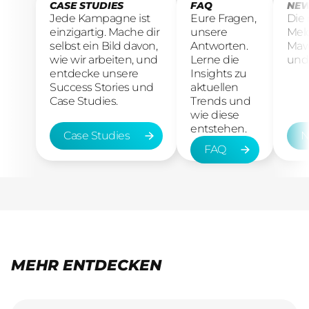
CASE STUDIES
FAQ
NEW
Jede Kampagne ist
Eure Fragen,
Die
einzigartig. Mache dir
unsere
Mel
selbst ein Bild davon,
Antworten.
Maw
wie wir arbeiten, und
Lerne die
und 
entdecke unsere
Insights zu
Success Stories und
aktuellen
Case Studies.
Trends und
wie diese
entstehen.
Case Studies
N
FAQ
Case Studies
New
FAQ
MEHR ENTDECKEN