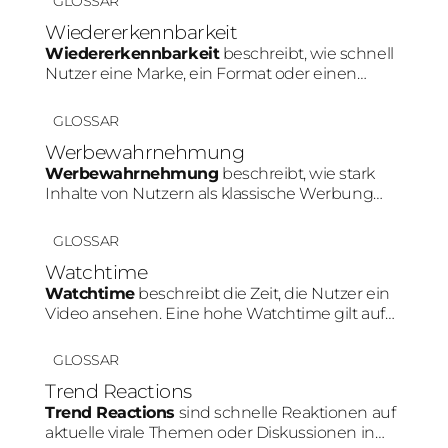
GLOSSAR
Plattformwahl, Content-Art und Tonalität.
Wiedererkennbarkeit
Wiedererkennbarkeit
beschreibt, wie schnell
Nutzer eine Marke, ein Format oder einen
Creator innerhalb von Social Media erkennen.
Konsistente Farben, Personen oder Content-
GLOSSAR
Muster stärken diesen Effekt.
Werbewahrnehmung
Werbewahrnehmung
beschreibt, wie stark
Inhalte von Nutzern als klassische Werbung
erkannt werden. Je natürlicher ein Produkt in
den Content integriert wird, desto geringer fällt
GLOSSAR
diese Werbewahrnehmung meist aus.
Watchtime
Watchtime
beschreibt die Zeit, die Nutzer ein
Video ansehen. Eine hohe Watchtime gilt auf
Plattformen wie TikTok oder Instagram als
wichtiges Signal für relevanten Content und
GLOSSAR
kann die Reichweite positiv beeinflussen.
Trend Reactions
Trend Reactions
sind schnelle Reaktionen auf
aktuelle virale Themen oder Diskussionen in