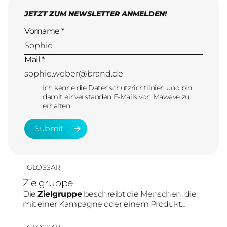
JETZT ZUM NEWSLETTER ANMELDEN!
Vorname *
Mail *
Ich kenne die
Datenschutzrichtlinien
und bin
damit einverstanden E-Mails von Mawave zu
erhalten.
Submit
Submit
GLOSSAR
Zielgruppe
Die
Zielgruppe
beschreibt die Menschen, die
mit einer Kampagne oder einem Produkt
erreicht werden sollen. Im Social-Media-
Marketing beeinflusst die Zielgruppe direkt die