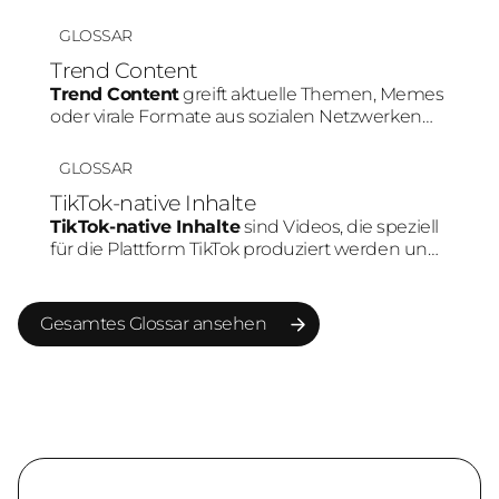
sozialen Medien. Durch die hohe
Geschwindigkeit können Marken ihre Relevanz
GLOSSAR
erhöhen und stärker in bestehende
Trend Content
Community-Gespräche eingebunden werden.
Trend Content
greift aktuelle Themen, Memes
oder virale Formate aus sozialen Netzwerken
auf. Marken nutzen Trends, um schneller
Reichweite aufzubauen und Teil bestehender
GLOSSAR
Plattform-Dynamiken zu werden.
TikTok-native Inhalte
TikTok-native Inhalte
sind Videos, die speziell
für die Plattform TikTok produziert werden und
deren typische Sehgewohnheiten, Trends und
Mechaniken berücksichtigen. Dazu gehören
authentische Kameraästhetik, schnelle
Gesamtes Glossar ansehen
Einstiege, Creator-Dynamiken und
Gesamtes Glossar ansehen
unterhaltungsorientiertes Storytelling.