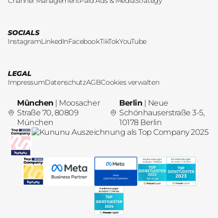
Channel Management
Paid Ads & Media
Strategy
SOCIALS
Instagram
LinkedIn
Facebook
TikTok
YouTube
LEGAL
Impressum
Datenschutz
AGB
Cookies verwalten
München
| Moosacher
Berlin
| Neue
Straße 70, 80809
Schönhauserstraße 3-5,
München
10178 Berlin