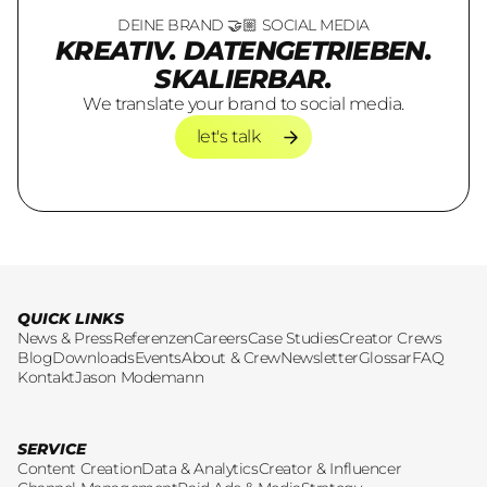
DEINE BRAND 🤝🏼 SOCIAL MEDIA
KREATIV. DATENGETRIEBEN.
SKALIERBAR.
We translate your brand to social media.
let's talk
let's talk
QUICK LINKS
News & Press
Referenzen
Careers
Case Studies
Creator Crews
Blog
Downloads
Events
About & Crew
Newsletter
Glossar
FAQ
Kontakt
Jason Modemann
SERVICE
Content Creation
Data & Analytics
Creator & Influencer