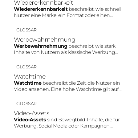
Wiedererkennbarkeit
Wiedererkennbarkeit
beschreibt, wie schnell
Nutzer eine Marke, ein Format oder einen
Creator innerhalb von Social Media erkennen.
Konsistente Farben, Personen oder Content-
GLOSSAR
Muster stärken diesen Effekt.
Werbewahrnehmung
Werbewahrnehmung
beschreibt, wie stark
Inhalte von Nutzern als klassische Werbung
erkannt werden. Je natürlicher ein Produkt in
den Content integriert wird, desto geringer fällt
GLOSSAR
diese Werbewahrnehmung meist aus.
Watchtime
Watchtime
beschreibt die Zeit, die Nutzer ein
Video ansehen. Eine hohe Watchtime gilt auf
Plattformen wie TikTok oder Instagram als
wichtiges Signal für relevanten Content und
GLOSSAR
kann die Reichweite positiv beeinflussen.
Video-Assets
Video-Assets
sind Bewegtbild-Inhalte, die für
Werbung, Social Media oder Kampagnen
genutzt werden. Besonders auf Plattformen