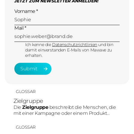
JETZT ZUM NEWSLETTER ANMELDEN!
Vorname *
Mail *
Ich kenne die
Datenschutzrichtlinien
und bin
damit einverstanden E-Mails von Mawave zu
erhalten.
Submit
Submit
GLOSSAR
Zielgruppe
Die
Zielgruppe
beschreibt die Menschen, die
mit einer Kampagne oder einem Produkt
erreicht werden sollen. Im Social-Media-
Marketing beeinflusst die Zielgruppe direkt die
GLOSSAR
Plattformwahl, Content-Art und Tonalität.