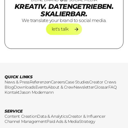
KREATIV. DATENGETRIEBEN.
SKALIERBAR.
We translate your brand to social media.
let's talk
let's talk
QUICK LINKS
News & Press
Referenzen
Careers
Case Studies
Creator Crews
Blog
Downloads
Events
About & Crew
Newsletter
Glossar
FAQ
Kontakt
Jason Modemann
SERVICE
Content Creation
Data & Analytics
Creator & Influencer
Channel Management
Paid Ads & Media
Strategy