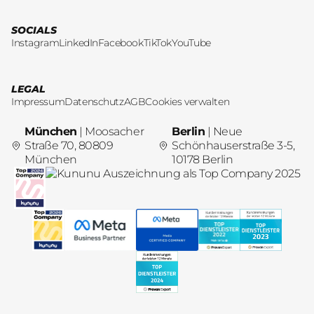
SOCIALS
Instagram
LinkedIn
Facebook
TikTok
YouTube
LEGAL
Impressum
Datenschutz
AGB
Cookies verwalten
München
| Moosacher
Berlin
| Neue
Straße 70, 80809
Schönhauserstraße 3-5,
München
10178 Berlin