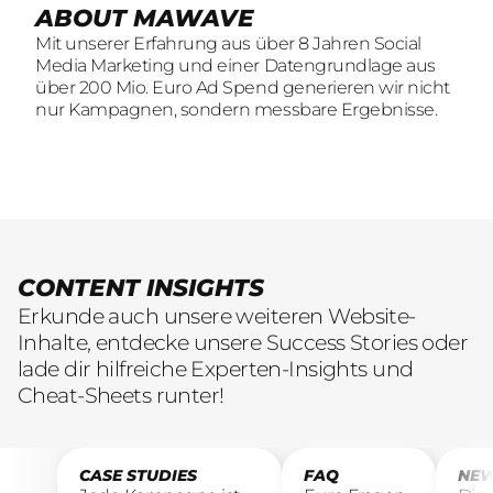
ABOUT MAWAVE
SOCIAL LEAD AGENTUR
KOMM INS
Mit unserer Erfahrung aus über 8 Jahren Social
Mit unserer Erfahrung aus über 8 Jahren Social
TEAM
Media Marketing und einer Datengrundlage aus
Media Marketing und einer Datengrundlage aus
Wir sind auf der Suche nach motivierten und
über 200 Mio. Euro Ad Spend generieren wir nicht
über 200 Mio. Euro Ad Spend generieren wir nicht
engagierten Menschen, die mit kreativen Ideen
nur Kampagnen, sondern messbare Ergebnisse.
nur Kampagnen, sondern messbare Ergebnisse.
und LeidenschaftConsumer Brands auf Social
übersetzen.
CONTENT INSIGHTS
Erkunde auch unsere weiteren Website-
Inhalte, entdecke unsere Success Stories oder
lade dir hilfreiche Experten-Insights und
Cheat-Sheets runter!
CASE STUDIES
FAQ
NEW