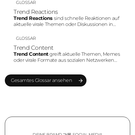
wie TikTok oder Instagram erzielen Videos
GLOSSAR
häufig höhere Aufmerksamkeit und bessere
Trend Reactions
Engagement-Raten als statische Inhalte.
Trend Reactions
sind schnelle Reaktionen auf
aktuelle virale Themen oder Diskussionen in
sozialen Medien. Durch die hohe
Geschwindigkeit können Marken ihre Relevanz
GLOSSAR
erhöhen und stärker in bestehende
Trend Content
Community-Gespräche eingebunden werden.
Trend Content
greift aktuelle Themen, Memes
oder virale Formate aus sozialen Netzwerken
auf. Marken nutzen Trends, um schneller
Reichweite aufzubauen und Teil bestehender
Plattform-Dynamiken zu werden.
Gesamtes Glossar ansehen
Gesamtes Glossar ansehen
DEINE BRAND 🤝🏼 SOCIAL MEDIA