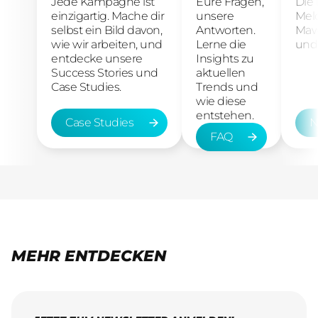
Jede Kampagne ist
Eure Fragen,
Die
einzigartig. Mache dir
unsere
Mel
selbst ein Bild davon,
Antworten.
Maw
wie wir arbeiten, und
Lerne die
und 
entdecke unsere
Insights zu
Success Stories und
aktuellen
Case Studies.
Trends und
wie diese
entstehen.
Case Studies
N
FAQ
Case Studies
New
FAQ
MEHR ENTDECKEN