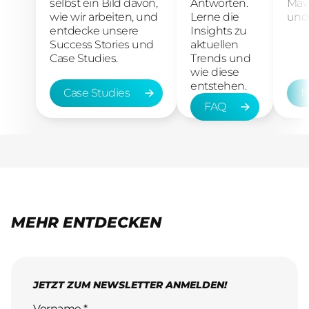
selbst ein Bild davon,
Antworten.
Maw
wie wir arbeiten, und
Lerne die
und 
entdecke unsere
Insights zu
Success Stories und
aktuellen
Case Studies.
Trends und
wie diese
entstehen.
Case Studies
N
FAQ
Case Studies
New
FAQ
MEHR ENTDECKEN
JETZT ZUM NEWSLETTER ANMELDEN!
Vorname *