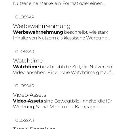
Nutzer eine Marke, ein Format oder einen
Creator innerhalb von Social Media erkennen.
Konsistente Farben, Personen oder Content-
GLOSSAR
Muster stärken diesen Effekt.
Werbewahrnehmung
Werbewahrnehmung
beschreibt, wie stark
Inhalte von Nutzern als klassische Werbung
erkannt werden. Je natürlicher ein Produkt in
den Content integriert wird, desto geringer fällt
GLOSSAR
diese Werbewahrnehmung meist aus.
Watchtime
Watchtime
beschreibt die Zeit, die Nutzer ein
Video ansehen. Eine hohe Watchtime gilt auf
Plattformen wie TikTok oder Instagram als
wichtiges Signal für relevanten Content und
GLOSSAR
kann die Reichweite positiv beeinflussen.
Video-Assets
Video-Assets
sind Bewegtbild-Inhalte, die für
Werbung, Social Media oder Kampagnen
genutzt werden. Besonders auf Plattformen
wie TikTok oder Instagram erzielen Videos
GLOSSAR
häufig höhere Aufmerksamkeit und bessere