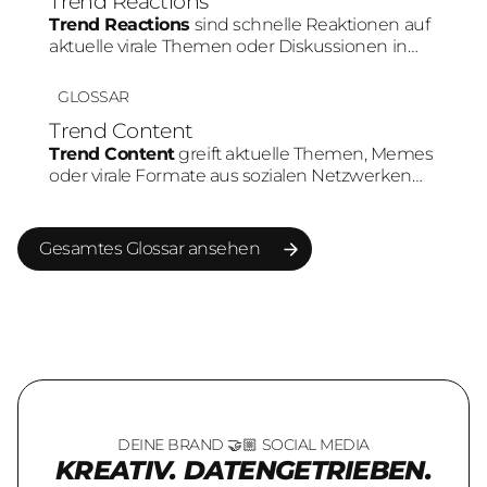
Trend Reactions
Engagement-Raten als statische Inhalte.
Trend Reactions
sind schnelle Reaktionen auf
aktuelle virale Themen oder Diskussionen in
sozialen Medien. Durch die hohe
Geschwindigkeit können Marken ihre Relevanz
GLOSSAR
erhöhen und stärker in bestehende
Trend Content
Community-Gespräche eingebunden werden.
Trend Content
greift aktuelle Themen, Memes
oder virale Formate aus sozialen Netzwerken
auf. Marken nutzen Trends, um schneller
Reichweite aufzubauen und Teil bestehender
Plattform-Dynamiken zu werden.
Gesamtes Glossar ansehen
Gesamtes Glossar ansehen
DEINE BRAND 🤝🏼 SOCIAL MEDIA
KREATIV. DATENGETRIEBEN.