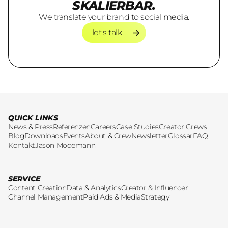
SKALIERBAR.
We translate your brand to social media.
let's talk
let's talk
QUICK LINKS
News & Press
Referenzen
Careers
Case Studies
Creator Crews
Blog
Downloads
Events
About & Crew
Newsletter
Glossar
FAQ
Kontakt
Jason Modemann
SERVICE
Content Creation
Data & Analytics
Creator & Influencer
Channel Management
Paid Ads & Media
Strategy