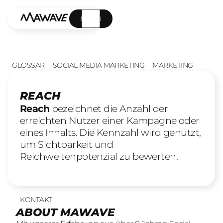
MENÜ
GLOSSAR
SOCIAL MEDIA MARKETING
MARKETING
REACH
Reach
bezeichnet die Anzahl der
erreichten Nutzer einer Kampagne oder
eines Inhalts. Die Kennzahl wird genutzt,
um Sichtbarkeit und
Reichweitenpotenzial zu bewerten.
KONTAKT
UNSERE LEISTUNGEN
23
offene Stellen
ABOUT MAWAVE
SOCIAL LEAD AGENTUR
KOMM INS