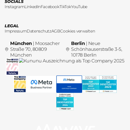
SOCIALS
Instagram
LinkedIn
Facebook
TikTok
YouTube
LEGAL
Impressum
Datenschutz
AGB
Cookies verwalten
München
| Moosacher
Berlin
| Neue
Straße 70, 80809
Schönhauserstraße 3-5,
München
10178 Berlin