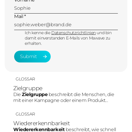
Mail *
Ich kenne die
Datenschutzrichtlinien
und bin
damit einverstanden E-Mails von Mawave zu
erhalten.
Submit
Submit
GLOSSAR
Zielgruppe
Die
Zielgruppe
beschreibt die Menschen, die
mit einer Kampagne oder einem Produkt
erreicht werden sollen. Im Social-Media-
Marketing beeinflusst die Zielgruppe direkt die
GLOSSAR
Plattformwahl, Content-Art und Tonalität.
Wiedererkennbarkeit
Wiedererkennbarkeit
beschreibt, wie schnell