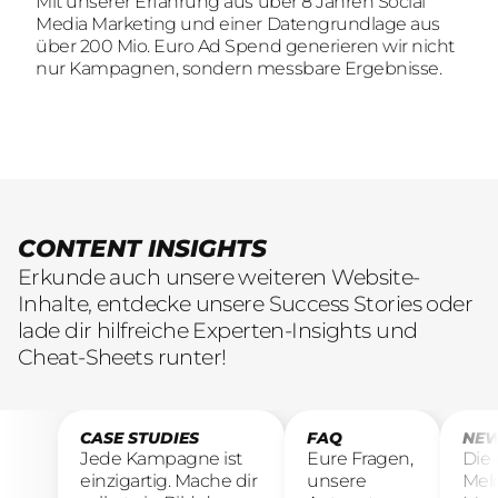
Mit unserer Erfahrung aus über 8 Jahren Social
Mit unserer Erfahrung aus über 8 Jahren Social
TEAM
Media Marketing und einer Datengrundlage aus
Media Marketing und einer Datengrundlage aus
Wir sind auf der Suche nach motivierten und
über 200 Mio. Euro Ad Spend generieren wir nicht
über 200 Mio. Euro Ad Spend generieren wir nicht
engagierten Menschen, die mit kreativen Ideen
nur Kampagnen, sondern messbare Ergebnisse.
nur Kampagnen, sondern messbare Ergebnisse.
und LeidenschaftConsumer Brands auf Social
übersetzen.
CONTENT INSIGHTS
Erkunde auch unsere weiteren Website-
Inhalte, entdecke unsere Success Stories oder
lade dir hilfreiche Experten-Insights und
Cheat-Sheets runter!
CASE STUDIES
FAQ
NEW
Jede Kampagne ist
Eure Fragen,
Die
einzigartig. Mache dir
unsere
Mel