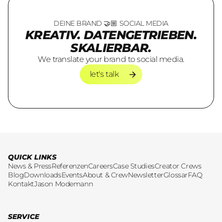
DEINE BRAND 🤝🏼 SOCIAL MEDIA
KREATIV. DATENGETRIEBEN.
SKALIERBAR.
We translate your brand to social media.
let's talk
let's talk
QUICK LINKS
News & Press
Referenzen
Careers
Case Studies
Creator Crews
Blog
Downloads
Events
About & Crew
Newsletter
Glossar
FAQ
Kontakt
Jason Modemann
SERVICE