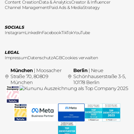
Content Creation
Data & Analytics
Creator & Influencer
Channel Management
Paid Ads & Media
Strategy
SOCIALS
Instagram
LinkedIn
Facebook
TikTok
YouTube
LEGAL
Impressum
Datenschutz
AGB
Cookies verwalten
München
| Moosacher
Berlin
| Neue
Straße 70, 80809
Schönhauserstraße 3-5,
München
10178 Berlin