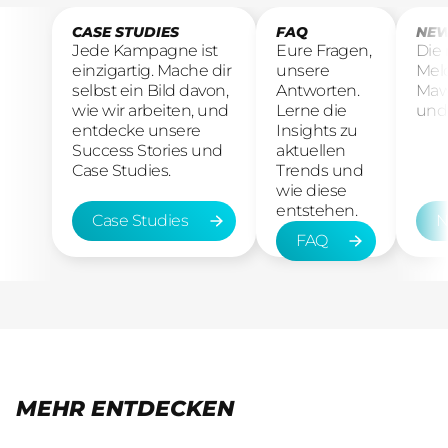
CASE STUDIES
FAQ
NEW
Jede Kampagne ist
Eure Fragen,
Die
einzigartig. Mache dir
unsere
Mel
selbst ein Bild davon,
Antworten.
Maw
wie wir arbeiten, und
Lerne die
und 
entdecke unsere
Insights zu
Success Stories und
aktuellen
Case Studies.
Trends und
wie diese
entstehen.
Case Studies
N
FAQ
Case Studies
New
FAQ
MEHR ENTDECKEN