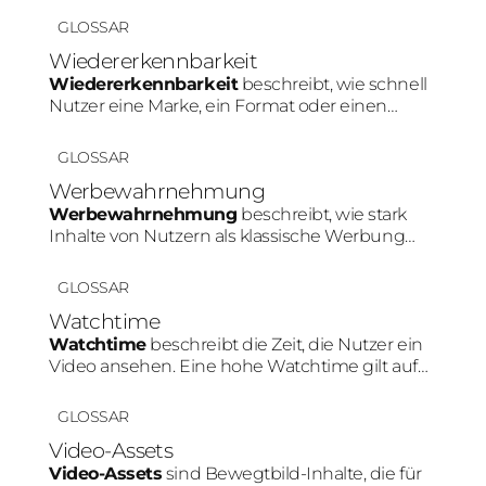
Marketing beeinflusst die Zielgruppe direkt die
GLOSSAR
Plattformwahl, Content-Art und Tonalität.
Wiedererkennbarkeit
Wiedererkennbarkeit
beschreibt, wie schnell
Nutzer eine Marke, ein Format oder einen
Creator innerhalb von Social Media erkennen.
Konsistente Farben, Personen oder Content-
GLOSSAR
Muster stärken diesen Effekt.
Werbewahrnehmung
Werbewahrnehmung
beschreibt, wie stark
Inhalte von Nutzern als klassische Werbung
erkannt werden. Je natürlicher ein Produkt in
den Content integriert wird, desto geringer fällt
GLOSSAR
diese Werbewahrnehmung meist aus.
Watchtime
Watchtime
beschreibt die Zeit, die Nutzer ein
Video ansehen. Eine hohe Watchtime gilt auf
Plattformen wie TikTok oder Instagram als
wichtiges Signal für relevanten Content und
GLOSSAR
kann die Reichweite positiv beeinflussen.
Video-Assets
Video-Assets
sind Bewegtbild-Inhalte, die für