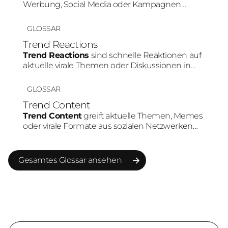
Werbung, Social Media oder Kampagnen
genutzt werden. Besonders auf Plattformen
wie TikTok oder Instagram erzielen Videos
GLOSSAR
häufig höhere Aufmerksamkeit und bessere
Trend Reactions
Engagement-Raten als statische Inhalte.
Trend Reactions
sind schnelle Reaktionen auf
aktuelle virale Themen oder Diskussionen in
sozialen Medien. Durch die hohe
Geschwindigkeit können Marken ihre Relevanz
GLOSSAR
erhöhen und stärker in bestehende
Trend Content
Community-Gespräche eingebunden werden.
Trend Content
greift aktuelle Themen, Memes
oder virale Formate aus sozialen Netzwerken
auf. Marken nutzen Trends, um schneller
Reichweite aufzubauen und Teil bestehender
Plattform-Dynamiken zu werden.
Gesamtes Glossar ansehen
Gesamtes Glossar ansehen