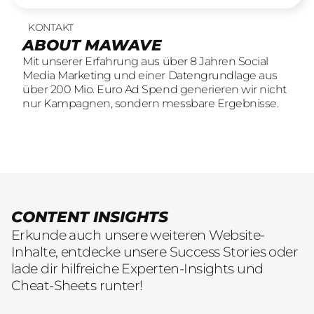
KONTAKT
UNSERE LEISTUNGEN
23
offene Stellen
ABOUT MAWAVE
SOCIAL LEAD AGENTUR
KOMM INS
Mit unserer Erfahrung aus über 8 Jahren Social
Mit unserer Erfahrung aus über 8 Jahren Social
TEAM
Media Marketing und einer Datengrundlage aus
Media Marketing und einer Datengrundlage aus
Wir sind auf der Suche nach motivierten und
über 200 Mio. Euro Ad Spend generieren wir nicht
über 200 Mio. Euro Ad Spend generieren wir nicht
engagierten Menschen, die mit kreativen Ideen
nur Kampagnen, sondern messbare Ergebnisse.
nur Kampagnen, sondern messbare Ergebnisse.
und LeidenschaftConsumer Brands auf Social
übersetzen.
CONTENT INSIGHTS
Erkunde auch unsere weiteren Website-
Inhalte, entdecke unsere Success Stories oder
lade dir hilfreiche Experten-Insights und
Cheat-Sheets runter!