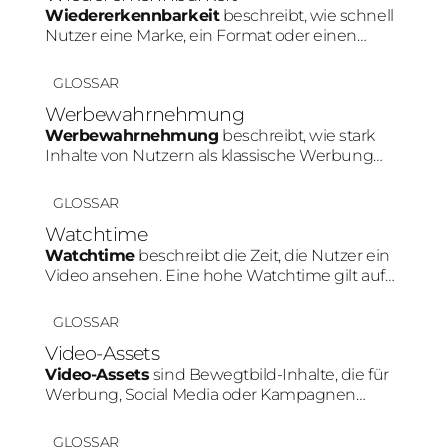
Wiedererkennbarkeit
beschreibt, wie schnell
Nutzer eine Marke, ein Format oder einen
Creator innerhalb von Social Media erkennen.
Konsistente Farben, Personen oder Content-
GLOSSAR
Muster stärken diesen Effekt.
Werbewahrnehmung
Werbewahrnehmung
beschreibt, wie stark
Inhalte von Nutzern als klassische Werbung
erkannt werden. Je natürlicher ein Produkt in
den Content integriert wird, desto geringer fällt
GLOSSAR
diese Werbewahrnehmung meist aus.
Watchtime
Watchtime
beschreibt die Zeit, die Nutzer ein
Video ansehen. Eine hohe Watchtime gilt auf
Plattformen wie TikTok oder Instagram als
wichtiges Signal für relevanten Content und
GLOSSAR
kann die Reichweite positiv beeinflussen.
Video-Assets
Video-Assets
sind Bewegtbild-Inhalte, die für
Werbung, Social Media oder Kampagnen
genutzt werden. Besonders auf Plattformen
wie TikTok oder Instagram erzielen Videos
GLOSSAR