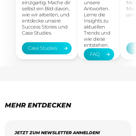
einzigartig. Mache dir
unsere
Mel
selbst ein Bild davon,
Antworten.
Maw
wie wir arbeiten, und
Lerne die
und 
entdecke unsere
Insights zu
Success Stories und
aktuellen
Case Studies.
Trends und
wie diese
entstehen.
Case Studies
N
FAQ
Case Studies
New
FAQ
MEHR ENTDECKEN
JETZT ZUM NEWSLETTER ANMELDEN!