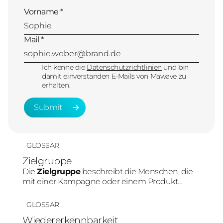
Vorname *
Mail *
Ich kenne die
Datenschutzrichtlinien
und bin
damit einverstanden E-Mails von Mawave zu
erhalten.
Submit
Submit
GLOSSAR
Zielgruppe
Die
Zielgruppe
beschreibt die Menschen, die
mit einer Kampagne oder einem Produkt
erreicht werden sollen. Im Social-Media-
Marketing beeinflusst die Zielgruppe direkt die
GLOSSAR
Plattformwahl, Content-Art und Tonalität.
Wiedererkennbarkeit