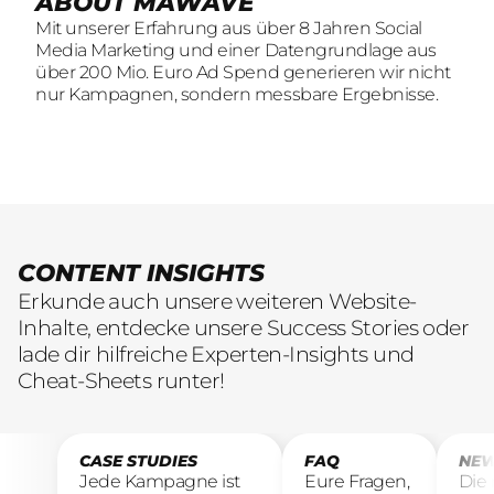
ABOUT MAWAVE
SOCIAL LEAD AGENTUR
KOMM INS
Mit unserer Erfahrung aus über 8 Jahren Social
Mit unserer Erfahrung aus über 8 Jahren Social
TEAM
Media Marketing und einer Datengrundlage aus
Media Marketing und einer Datengrundlage aus
Wir sind auf der Suche nach motivierten und
über 200 Mio. Euro Ad Spend generieren wir nicht
über 200 Mio. Euro Ad Spend generieren wir nicht
engagierten Menschen, die mit kreativen Ideen
nur Kampagnen, sondern messbare Ergebnisse.
nur Kampagnen, sondern messbare Ergebnisse.
und LeidenschaftConsumer Brands auf Social
übersetzen.
CONTENT INSIGHTS
Erkunde auch unsere weiteren Website-
Inhalte, entdecke unsere Success Stories oder
lade dir hilfreiche Experten-Insights und
Cheat-Sheets runter!
CASE STUDIES
FAQ
NEW
Jede Kampagne ist
Eure Fragen,
Die