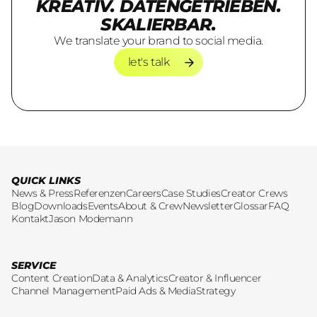
KREATIV. DATENGETRIEBEN.
SKALIERBAR.
We translate your brand to social media.
let's talk
let's talk
QUICK LINKS
News & Press
Referenzen
Careers
Case Studies
Creator Crews
Blog
Downloads
Events
About & Crew
Newsletter
Glossar
FAQ
Kontakt
Jason Modemann
SERVICE
Content Creation
Data & Analytics
Creator & Influencer
Channel Management
Paid Ads & Media
Strategy