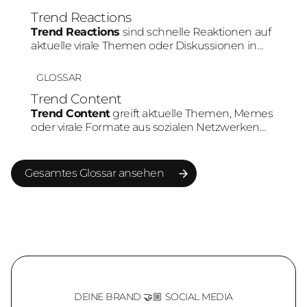
häufig höhere Aufmerksamkeit und bessere
Trend Reactions
Engagement-Raten als statische Inhalte.
Trend Reactions
sind schnelle Reaktionen auf
aktuelle virale Themen oder Diskussionen in
sozialen Medien. Durch die hohe
Geschwindigkeit können Marken ihre Relevanz
GLOSSAR
erhöhen und stärker in bestehende
Trend Content
Community-Gespräche eingebunden werden.
Trend Content
greift aktuelle Themen, Memes
oder virale Formate aus sozialen Netzwerken
auf. Marken nutzen Trends, um schneller
Reichweite aufzubauen und Teil bestehender
Plattform-Dynamiken zu werden.
Gesamtes Glossar ansehen
Gesamtes Glossar ansehen
DEINE BRAND 🤝🏼 SOCIAL MEDIA