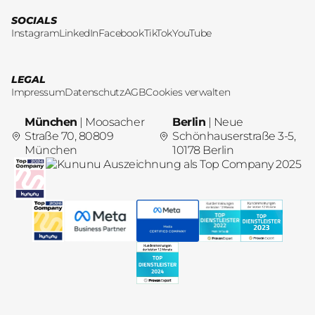
SOCIALS
Instagram
LinkedIn
Facebook
TikTok
YouTube
LEGAL
Impressum
Datenschutz
AGB
Cookies verwalten
München
| Moosacher
Berlin
| Neue
Straße 70, 80809
Schönhauserstraße 3-5,
München
10178 Berlin