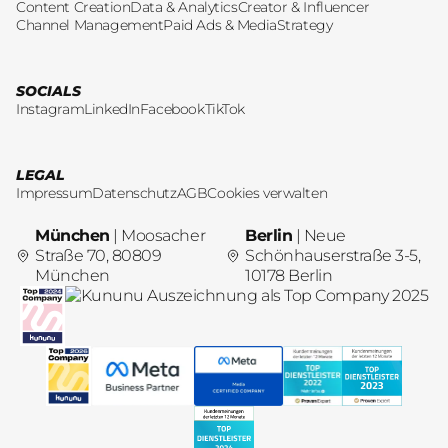
Content Creation
Data & Analytics
Creator & Influencer
Channel Management
Paid Ads & Media
Strategy
SOCIALS
Instagram
LinkedIn
Facebook
TikTok
LEGAL
Impressum
Datenschutz
AGB
Cookies verwalten
München
| Moosacher
Berlin
| Neue
Straße 70, 80809
Schönhauserstraße 3-5,
München
10178 Berlin