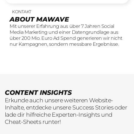
KONTAKT
UNSERE LEISTUNGEN
23
offene Stellen
ABOUT MAWAVE
SOCIAL LEAD AGENTUR
KOMM INS
Mit unserer Erfahrung aus über 7 Jahren Social
Mit unserer Erfahrung aus über 7 Jahren Social
TEAM
Media Marketing und einer Datengrundlage aus
Media Marketing und einer Datengrundlage aus
Wir sind auf der Suche nach motivierten und
über 200 Mio. Euro Ad Spend generieren wir nicht
über 200 Mio. Euro Ad Spend generieren wir nicht
engagierten Menschen, die mit kreativen Ideen
nur Kampagnen, sondern messbare Ergebnisse.
nur Kampagnen, sondern messbare Ergebnisse.
und LeidenschaftConsumer Brands auf Social
übersetzen.
CONTENT INSIGHTS
Erkunde auch unsere weiteren Website-
Inhalte, entdecke unsere Success Stories oder
lade dir hilfreiche Experten-Insights und
Cheat-Sheets runter!