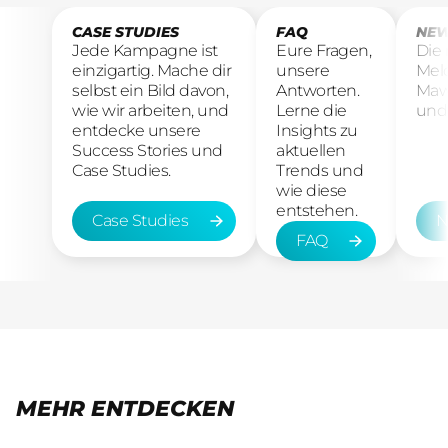
CASE STUDIES
FAQ
NEW
Jede Kampagne ist
Eure Fragen,
Die
einzigartig. Mache dir
unsere
Mel
selbst ein Bild davon,
Antworten.
Maw
wie wir arbeiten, und
Lerne die
und 
entdecke unsere
Insights zu
Success Stories und
aktuellen
Case Studies.
Trends und
wie diese
entstehen.
Case Studies
N
FAQ
Case Studies
New
FAQ
MEHR ENTDECKEN