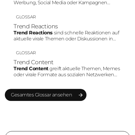
Werbung, Social Media oder Kampagnen
genutzt werden. Besonders auf Plattformen
wie TikTok oder Instagram erzielen Videos
GLOSSAR
häufig höhere Aufmerksamkeit und bessere
Trend Reactions
Engagement-Raten als statische Inhalte.
Trend Reactions
sind schnelle Reaktionen auf
aktuelle virale Themen oder Diskussionen in
sozialen Medien. Durch die hohe
Geschwindigkeit können Marken ihre Relevanz
GLOSSAR
erhöhen und stärker in bestehende
Trend Content
Community-Gespräche eingebunden werden.
Trend Content
greift aktuelle Themen, Memes
oder virale Formate aus sozialen Netzwerken
auf. Marken nutzen Trends, um schneller
Reichweite aufzubauen und Teil bestehender
Plattform-Dynamiken zu werden.
Gesamtes Glossar ansehen
Gesamtes Glossar ansehen