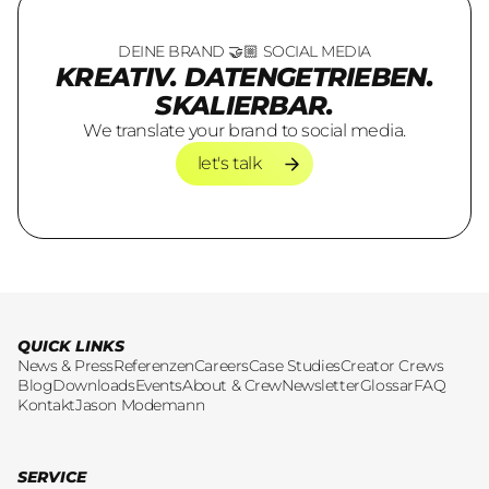
DEINE BRAND 🤝🏼 SOCIAL MEDIA
KREATIV. DATENGETRIEBEN.
SKALIERBAR.
We translate your brand to social media.
let's talk
let's talk
QUICK LINKS
News & Press
Referenzen
Careers
Case Studies
Creator Crews
Blog
Downloads
Events
About & Crew
Newsletter
Glossar
FAQ
Kontakt
Jason Modemann
SERVICE