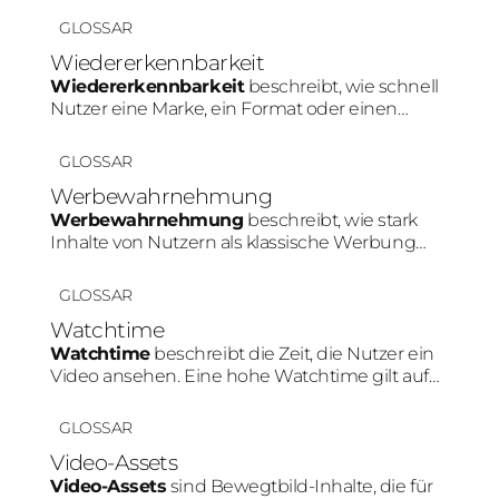
Marketing beeinflusst die Zielgruppe direkt die
GLOSSAR
Plattformwahl, Content-Art und Tonalität.
Wiedererkennbarkeit
Wiedererkennbarkeit
beschreibt, wie schnell
Nutzer eine Marke, ein Format oder einen
Creator innerhalb von Social Media erkennen.
Konsistente Farben, Personen oder Content-
GLOSSAR
Muster stärken diesen Effekt.
Werbewahrnehmung
Werbewahrnehmung
beschreibt, wie stark
Inhalte von Nutzern als klassische Werbung
erkannt werden. Je natürlicher ein Produkt in
den Content integriert wird, desto geringer fällt
GLOSSAR
diese Werbewahrnehmung meist aus.
Watchtime
Watchtime
beschreibt die Zeit, die Nutzer ein
Video ansehen. Eine hohe Watchtime gilt auf
Plattformen wie TikTok oder Instagram als
wichtiges Signal für relevanten Content und
GLOSSAR
kann die Reichweite positiv beeinflussen.
Video-Assets
Video-Assets
sind Bewegtbild-Inhalte, die für