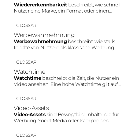
Wiedererkennbarkeit
beschreibt, wie schnell
Nutzer eine Marke, ein Format oder einen
Creator innerhalb von Social Media erkennen.
Konsistente Farben, Personen oder Content-
GLOSSAR
Muster stärken diesen Effekt.
Werbewahrnehmung
Werbewahrnehmung
beschreibt, wie stark
Inhalte von Nutzern als klassische Werbung
erkannt werden. Je natürlicher ein Produkt in
den Content integriert wird, desto geringer fällt
GLOSSAR
diese Werbewahrnehmung meist aus.
Watchtime
Watchtime
beschreibt die Zeit, die Nutzer ein
Video ansehen. Eine hohe Watchtime gilt auf
Plattformen wie TikTok oder Instagram als
wichtiges Signal für relevanten Content und
GLOSSAR
kann die Reichweite positiv beeinflussen.
Video-Assets
Video-Assets
sind Bewegtbild-Inhalte, die für
Werbung, Social Media oder Kampagnen
genutzt werden. Besonders auf Plattformen
wie TikTok oder Instagram erzielen Videos
GLOSSAR