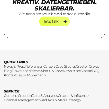
KREATIV. DATENGETRIEBEN.
SKALIERBAR.
We translate your brand to social media.
let's talk
let's talk
QUICK LINKS
News & Press
Referenzen
Careers
Case Studies
Creator Crews
Blog
Downloads
Events
About & Crew
Newsletter
Glossar
FAQ
Kontakt
Jason Modemann
SERVICE
Content Creation
Data & Analytics
Creator & Influencer
Channel Management
Paid Ads & Media
Strategy