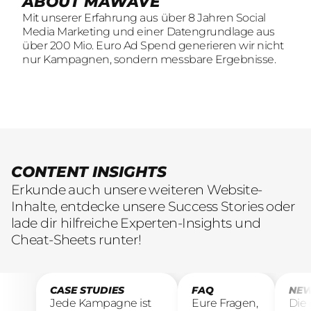
ABOUT MAWAVE
SOCIAL LEAD AGENTUR
KOMM INS
Mit unserer Erfahrung aus über 8 Jahren Social
Mit unserer Erfahrung aus über 8 Jahren Social
TEAM
Media Marketing und einer Datengrundlage aus
Media Marketing und einer Datengrundlage aus
Wir sind auf der Suche nach motivierten und
über 200 Mio. Euro Ad Spend generieren wir nicht
über 200 Mio. Euro Ad Spend generieren wir nicht
engagierten Menschen, die mit kreativen Ideen
nur Kampagnen, sondern messbare Ergebnisse.
nur Kampagnen, sondern messbare Ergebnisse.
und LeidenschaftConsumer Brands auf Social
übersetzen.
CONTENT INSIGHTS
Erkunde auch unsere weiteren Website-
Inhalte, entdecke unsere Success Stories oder
lade dir hilfreiche Experten-Insights und
Cheat-Sheets runter!
CASE STUDIES
FAQ
NEW
Jede Kampagne ist
Eure Fragen,
Die