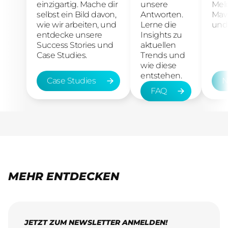
einzigartig. Mache dir
unsere
Mel
selbst ein Bild davon,
Antworten.
Maw
wie wir arbeiten, und
Lerne die
und 
entdecke unsere
Insights zu
Success Stories und
aktuellen
Case Studies.
Trends und
wie diese
entstehen.
Case Studies
N
FAQ
Case Studies
New
FAQ
MEHR ENTDECKEN
JETZT ZUM NEWSLETTER ANMELDEN!