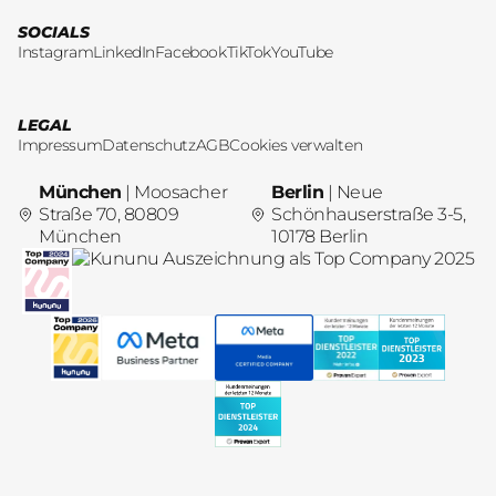
SOCIALS
Instagram
LinkedIn
Facebook
TikTok
YouTube
LEGAL
Impressum
Datenschutz
AGB
Cookies verwalten
München
| Moosacher
Berlin
| Neue
Straße 70, 80809
Schönhauserstraße 3-5,
München
10178 Berlin