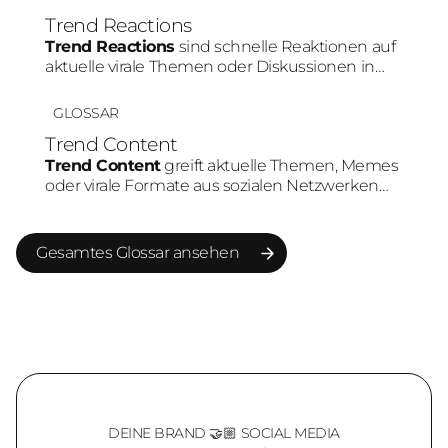
häufig höhere Aufmerksamkeit und bessere
Trend Reactions
Engagement-Raten als statische Inhalte.
Trend Reactions
sind schnelle Reaktionen auf
aktuelle virale Themen oder Diskussionen in
sozialen Medien. Durch die hohe
Geschwindigkeit können Marken ihre Relevanz
GLOSSAR
erhöhen und stärker in bestehende
Trend Content
Community-Gespräche eingebunden werden.
Trend Content
greift aktuelle Themen, Memes
oder virale Formate aus sozialen Netzwerken
auf. Marken nutzen Trends, um schneller
Reichweite aufzubauen und Teil bestehender
Plattform-Dynamiken zu werden.
Gesamtes Glossar ansehen
Gesamtes Glossar ansehen
DEINE BRAND 🤝🏼 SOCIAL MEDIA