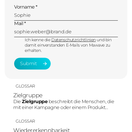
Vorname *
Mail *
Ich kenne die
Datenschutzrichtlinien
und bin
damit einverstanden E-Mails von Mawave zu
erhalten.
Submit
Submit
GLOSSAR
Zielgruppe
Die
Zielgruppe
beschreibt die Menschen, die
mit einer Kampagne oder einem Produkt
erreicht werden sollen. Im Social-Media-
Marketing beeinflusst die Zielgruppe direkt die
GLOSSAR
Plattformwahl, Content-Art und Tonalität.
Wiedererkennbarkeit