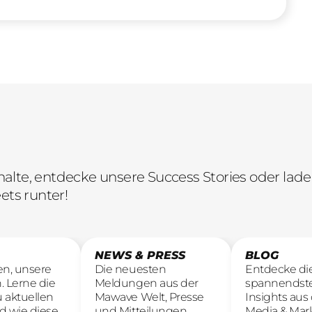
lte, entdecke unsere Success Stories oder lade 
ets runter!
NEWS & PRESS
BLOG
en, unsere
Die neuesten
Entdecke di
. Lerne die
Meldungen aus der
spannendst
u aktuellen
Mawave Welt, Presse
Insights aus 
d wie diese
und Mitteilungen.
Media & Mar