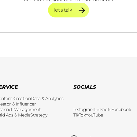
let's talk
let's talk
ERVICE
SOCIALS
ontent Creation
Data & Analytics
eator & Influencer
hannel Management
Instagram
LinkedIn
Facebook
aid Ads & Media
Strategy
TikTok
YouTube