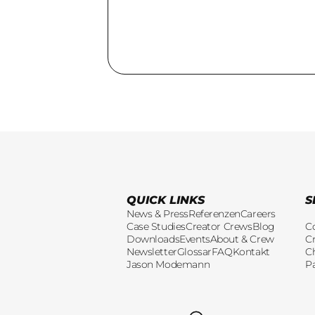
QUICK LINKS
S
News & Press
Referenzen
Careers
Case Studies
Creator Crews
Blog
C
Downloads
Events
About & Crew
Cr
Newsletter
Glossar
FAQ
Kontakt
C
Jason Modemann
P