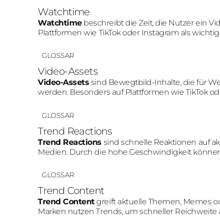
Watchtime
Watchtime
beschreibt die Zeit, die Nutzer ein V
Plattformen wie TikTok oder Instagram als wichti
Reichweite positiv beeinflussen.
GLOSSAR
Video-Assets
Video-Assets
sind Bewegtbild-Inhalte, die für 
werden. Besonders auf Plattformen wie TikTok od
Aufmerksamkeit und bessere Engagement-Raten a
GLOSSAR
Trend Reactions
Trend Reactions
sind schnelle Reaktionen auf ak
Medien. Durch die hohe Geschwindigkeit können 
bestehende Community-Gespräche eingebunde
GLOSSAR
Trend Content
Trend Content
greift aktuelle Themen, Memes od
Marken nutzen Trends, um schneller Reichweite 