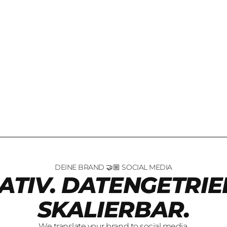
DEINE BRAND 🤝🏼 SOCIAL MEDIA
ATIV. DATENGETRIE
SKALIERBAR.
We translate your brand to social media.