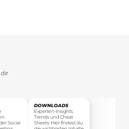
übersetzen.
Ergebnisse.
dir
DOWNLOADS
e
Experten-Insights,
en
Trends und Cheat
der Social
Sheets: Hier findest du
keting
die wichtigsten Inhalte