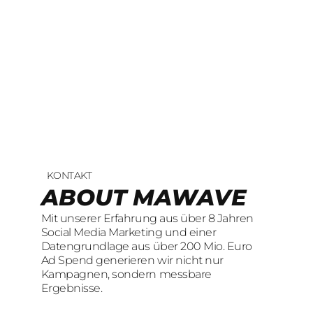
KONTAKT
UNSERE LEISTUNGEN
23
offene Stellen
ABOUT MAWAVE
SOCIAL LEAD
KOMM INS
Mit unserer Erfahrung aus über 8 Jahren
AGENTUR
TEAM
Social Media Marketing und einer
Datengrundlage aus über 200 Mio. Euro
Mit unserer Erfahrung aus über 8 Jahren
Wir sind auf der Suche nach motivierten
Ad Spend generieren wir nicht nur
Social Media Marketing und einer
und engagierten Menschen, die mit
Kampagnen, sondern messbare
Datengrundlage aus über 200 Mio. Euro
kreativen Ideen und
Ergebnisse.
Ad Spend generieren wir nicht nur
LeidenschaftConsumer Brands auf Social
Kampagnen, sondern messbare