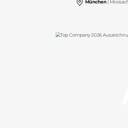
München
| Moosac