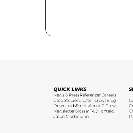
QUICK LINKS
S
News & Press
Referenzen
Careers
Case Studies
Creator Crews
Blog
C
Downloads
Events
About & Crew
Cr
Newsletter
Glossar
FAQ
Kontakt
C
Jason Modemann
P