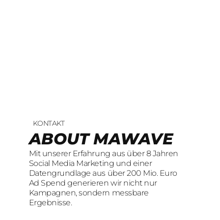
KONTAKT
UNSERE LEISTUNGEN
23
offene Stellen
ABOUT MAWAVE
SOCIAL LEAD
KOMM INS
Mit unserer Erfahrung aus über 8 Jahren
AGENTUR
TEAM
Social Media Marketing und einer
Datengrundlage aus über 200 Mio. Euro
Mit unserer Erfahrung aus über 8 Jahren
Wir sind auf der Suche nach motivierten
Ad Spend generieren wir nicht nur
Social Media Marketing und einer
und engagierten Menschen, die mit
Kampagnen, sondern messbare
Datengrundlage aus über 200 Mio. Euro
kreativen Ideen und
Ergebnisse.
Ad Spend generieren wir nicht nur
LeidenschaftConsumer Brands auf Social
Kampagnen, sondern messbare