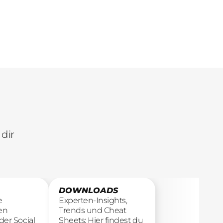
übersetzen.
Ergebnisse.
dir
DOWNLOADS
e
Experten-Insights,
en
Trends und Cheat
der Social
Sheets: Hier findest du