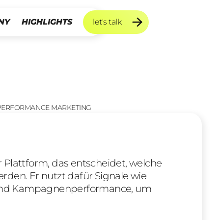
NY
HIGHLIGHTS
let's talk
let's talk
PERFORMANCE MARKETING
r Plattform, das entscheidet, welche
rden. Er nutzt dafür Signale wie
en und Kampagnenperformance, um