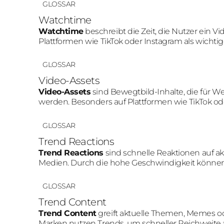
GLOSSAR
Watchtime
Watchtime
beschreibt die Zeit, die Nutzer ein V
Plattformen wie TikTok oder Instagram als wichti
Reichweite positiv beeinflussen.
GLOSSAR
Video-Assets
Video-Assets
sind Bewegtbild-Inhalte, die für 
werden. Besonders auf Plattformen wie TikTok od
Aufmerksamkeit und bessere Engagement-Raten a
GLOSSAR
Trend Reactions
Trend Reactions
sind schnelle Reaktionen auf ak
Medien. Durch die hohe Geschwindigkeit können 
bestehende Community-Gespräche eingebunde
GLOSSAR
Trend Content
Trend Content
greift aktuelle Themen, Memes od
Marken nutzen Trends, um schneller Reichweite 