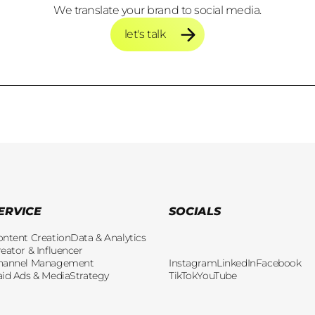
We translate your brand to social media.
let's talk
let's talk
ERVICE
SOCIALS
ontent Creation
Data & Analytics
eator & Influencer
hannel Management
Instagram
LinkedIn
Facebook
aid Ads & Media
Strategy
TikTok
YouTube