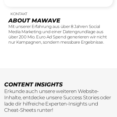
KONTAKT
UNSERE LEISTUNGEN
23
offene Stellen
ABOUT MAWAVE
SOCIAL LEAD AGENTUR
KOMM INS
Mit unserer Erfahrung aus über 8 Jahren Social
Mit unserer Erfahrung aus über 8 Jahren Social
TEAM
Media Marketing und einer Datengrundlage aus
Media Marketing und einer Datengrundlage aus
Wir sind auf der Suche nach motivierten und
über 200 Mio. Euro Ad Spend generieren wir nicht
über 200 Mio. Euro Ad Spend generieren wir nicht
engagierten Menschen, die mit kreativen Ideen
nur Kampagnen, sondern messbare Ergebnisse.
nur Kampagnen, sondern messbare Ergebnisse.
und LeidenschaftConsumer Brands auf Social
übersetzen.
CONTENT INSIGHTS
Erkunde auch unsere weiteren Website-
Inhalte, entdecke unsere Success Stories oder
lade dir hilfreiche Experten-Insights und
Cheat-Sheets runter!