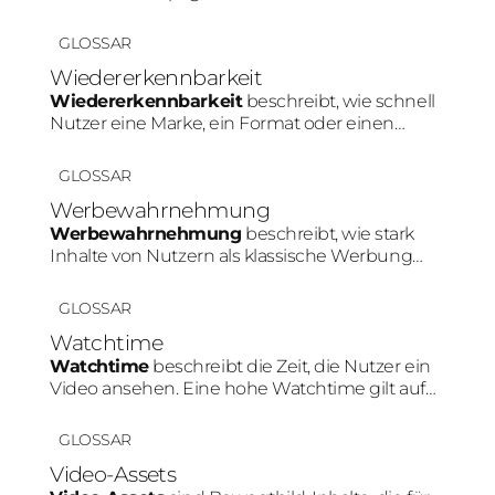
erreicht werden sollen. Im Social-Media-
Marketing beeinflusst die Zielgruppe direkt die
GLOSSAR
Plattformwahl, Content-Art und Tonalität.
Wiedererkennbarkeit
Wiedererkennbarkeit
beschreibt, wie schnell
Nutzer eine Marke, ein Format oder einen
Creator innerhalb von Social Media erkennen.
Konsistente Farben, Personen oder Content-
GLOSSAR
Muster stärken diesen Effekt.
Werbewahrnehmung
Werbewahrnehmung
beschreibt, wie stark
Inhalte von Nutzern als klassische Werbung
erkannt werden. Je natürlicher ein Produkt in
den Content integriert wird, desto geringer fällt
GLOSSAR
diese Werbewahrnehmung meist aus.
Watchtime
Watchtime
beschreibt die Zeit, die Nutzer ein
Video ansehen. Eine hohe Watchtime gilt auf
Plattformen wie TikTok oder Instagram als
wichtiges Signal für relevanten Content und
GLOSSAR
kann die Reichweite positiv beeinflussen.
Video-Assets