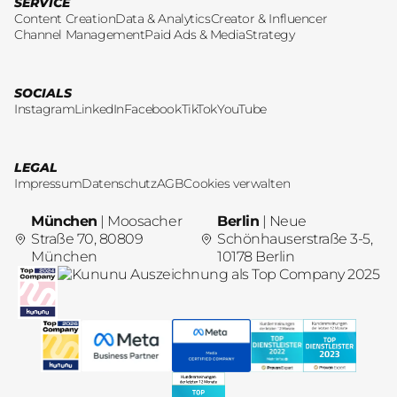
SERVICE
Content Creation
Data & Analytics
Creator & Influencer
Channel Management
Paid Ads & Media
Strategy
SOCIALS
Instagram
LinkedIn
Facebook
TikTok
YouTube
LEGAL
Impressum
Datenschutz
AGB
Cookies verwalten
München
| Moosacher
Berlin
| Neue
Straße 70, 80809
Schönhauserstraße 3-5,
München
10178 Berlin