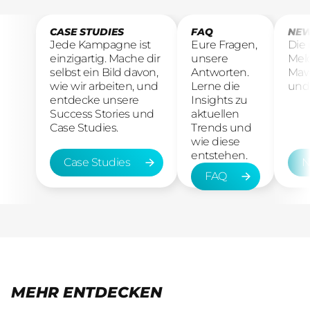
CASE STUDIES
FAQ
NEW
Jede Kampagne ist
Eure Fragen,
Die
einzigartig. Mache dir
unsere
Mel
selbst ein Bild davon,
Antworten.
Maw
wie wir arbeiten, und
Lerne die
und 
entdecke unsere
Insights zu
Success Stories und
aktuellen
Case Studies.
Trends und
wie diese
entstehen.
Case Studies
N
FAQ
Case Studies
New
FAQ
MEHR ENTDECKEN