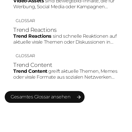
Video-Assets
sind Bewegtbild-Inhalte, die für
Werbung, Social Media oder Kampagnen
genutzt werden. Besonders auf Plattformen
wie TikTok oder Instagram erzielen Videos
GLOSSAR
häufig höhere Aufmerksamkeit und bessere
Trend Reactions
Engagement-Raten als statische Inhalte.
Trend Reactions
sind schnelle Reaktionen auf
aktuelle virale Themen oder Diskussionen in
sozialen Medien. Durch die hohe
Geschwindigkeit können Marken ihre Relevanz
GLOSSAR
erhöhen und stärker in bestehende
Trend Content
Community-Gespräche eingebunden werden.
Trend Content
greift aktuelle Themen, Memes
oder virale Formate aus sozialen Netzwerken
auf. Marken nutzen Trends, um schneller
Reichweite aufzubauen und Teil bestehender
Plattform-Dynamiken zu werden.
Gesamtes Glossar ansehen
Gesamtes Glossar ansehen