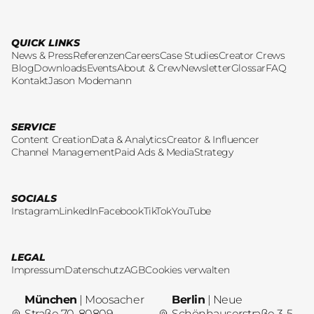
QUICK LINKS
News & Press
Referenzen
Careers
Case Studies
Creator Crews
Blog
Downloads
Events
About & Crew
Newsletter
Glossar
FAQ
Kontakt
Jason Modemann
SERVICE
Content Creation
Data & Analytics
Creator & Influencer
Channel Management
Paid Ads & Media
Strategy
SOCIALS
Instagram
LinkedIn
Facebook
TikTok
YouTube
LEGAL
Impressum
Datenschutz
AGB
Cookies verwalten
München
| Moosacher
Berlin
| Neue
Straße 70, 80809
Schönhauserstraße 3-5,