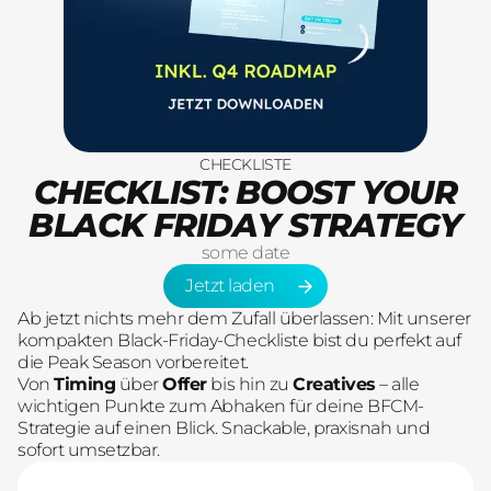
CHECKLISTE
CHECKLIST: BOOST YOUR
BLACK FRIDAY STRATEGY
some date
Jetzt laden
Jetzt laden
Ab jetzt nichts mehr dem Zufall überlassen: Mit unserer
kompakten Black-Friday-Checkliste bist du perfekt auf
die Peak Season vorbereitet.
Von
Timing
über
Offer
bis hin zu
Creatives
– alle
wichtigen Punkte zum Abhaken für deine BFCM-
Strategie auf einen Blick. Snackable, praxisnah und
sofort umsetzbar.