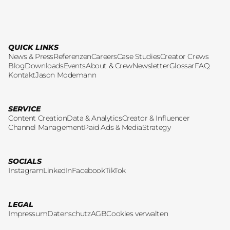
QUICK LINKS
News & Press
Referenzen
Careers
Case Studies
Creator Crews
Blog
Downloads
Events
About & Crew
Newsletter
Glossar
FAQ
Kontakt
Jason Modemann
SERVICE
Content Creation
Data & Analytics
Creator & Influencer
Channel Management
Paid Ads & Media
Strategy
SOCIALS
Instagram
LinkedIn
Facebook
TikTok
LEGAL
Impressum
Datenschutz
AGB
Cookies verwalten