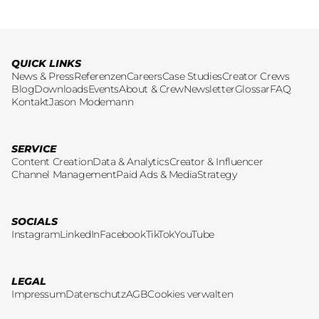
QUICK LINKS
News & Press
Referenzen
Careers
Case Studies
Creator Crews
Blog
Downloads
Events
About & Crew
Newsletter
Glossar
FAQ
Kontakt
Jason Modemann
SERVICE
Content Creation
Data & Analytics
Creator & Influencer
Channel Management
Paid Ads & Media
Strategy
SOCIALS
Instagram
LinkedIn
Facebook
TikTok
YouTube
LEGAL
Impressum
Datenschutz
AGB
Cookies verwalten