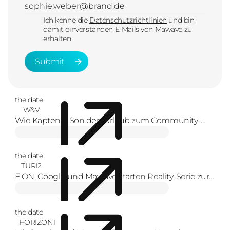
Ich kenne die
Datenschutzrichtlinien
und bin
damit einverstanden E-Mails von Mawave zu
erhalten.
Submit
Submit
the date
W&V
Wie Kapten & Son den Urlaub zum Community-
Erlebnis macht
the date
TURI2
E.ON, Google und Mawave starten Reality-Serie zur
Energiewende
the date
HORIZONT