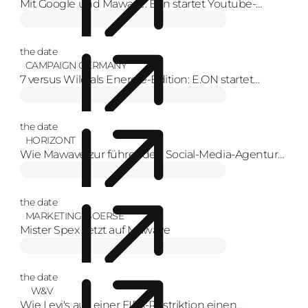
Mit Google und Mawave: Eon startet Youtube-
Format zur Energiewende mit Creators
the date
CAMPAIGN GERMANY
7 versus Wild als Energie-Edition: E.ON startet
YouTube-Serie
the date
HORIZONT
Wie Mawave zur führenden Social-Media-Agentur
Europas wurde
the date
MARKETING-BOERSE
Mister Spex setzt auf Mawave
the date
W&V
Wie Levi's aus einer FIFA-Restriktion einen