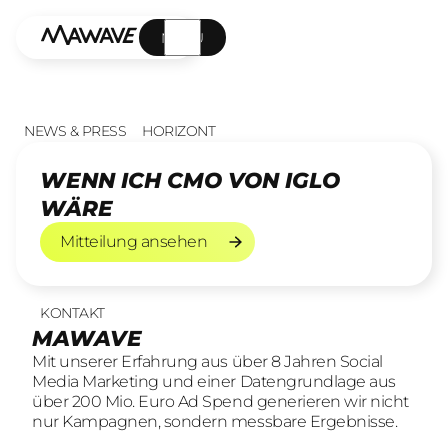
MENÜ
NEWS & PRESS
HORIZONT
WENN ICH CMO VON IGLO
WÄRE
Mitteilung ansehen
Mitteilung ansehen
KONTAKT
UNSERE LEISTUNGEN
23
offene Stellen
MAWAVE
SOCIAL LEAD AGENTUR
KOMM INS TEAM
Mit unserer Erfahrung aus über 8 Jahren Social
Mit unserer Erfahrung aus über 8 Jahren Social
Wir sind auf der Suche nach motivierten und
Media Marketing und einer Datengrundlage aus
Media Marketing und einer Datengrundlage aus
engagierten Menschen, die mit kreativen Ideen
über 200 Mio. Euro Ad Spend generieren wir nicht
über 200 Mio. Euro Ad Spend generieren wir nicht
und LeidenschaftConsumer Brands auf Social
nur Kampagnen, sondern messbare Ergebnisse.
nur Kampagnen, sondern messbare Ergebnisse.
übersetzen.