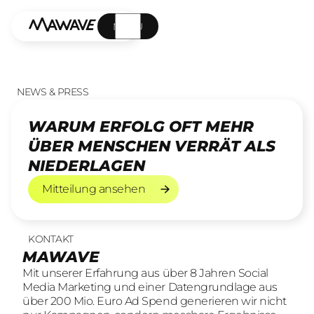
MENÜ
NEWS & PRESS
WARUM ERFOLG OFT MEHR
ÜBER MENSCHEN VERRÄT ALS
NIEDERLAGEN
Mitteilung ansehen
Mitteilung ansehen
KONTAKT
UNSERE LEISTUNGEN
23
offene Stellen
MAWAVE
SOCIAL LEAD AGENTUR
KOMM INS TEAM
Mit unserer Erfahrung aus über 8 Jahren Social
Mit unserer Erfahrung aus über 8 Jahren Social
Wir sind auf der Suche nach motivierten und
Media Marketing und einer Datengrundlage aus
Media Marketing und einer Datengrundlage aus
engagierten Menschen, die mit kreativen Ideen
über 200 Mio. Euro Ad Spend generieren wir nicht
über 200 Mio. Euro Ad Spend generieren wir nicht
und LeidenschaftConsumer Brands auf Social