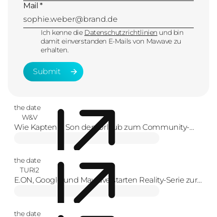
Mail *
Ich kenne die
Datenschutzrichtlinien
und bin
damit einverstanden E-Mails von Mawave zu
erhalten.
Submit
Submit
the date
W&V
Wie Kapten & Son den Urlaub zum Community-
Erlebnis macht
the date
TURI2
E.ON, Google und Mawave starten Reality-Serie zur
Energiewende
the date