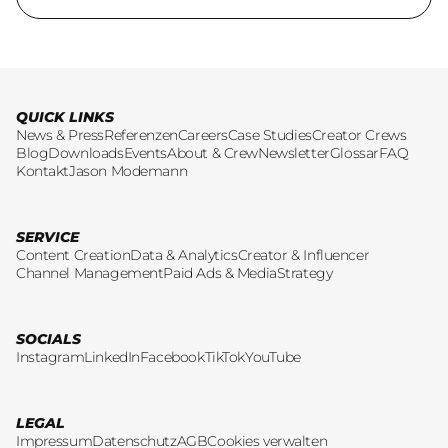
QUICK LINKS
News & Press
Referenzen
Careers
Case Studies
Creator Crews
Blog
Downloads
Events
About & Crew
Newsletter
Glossar
FAQ
Kontakt
Jason Modemann
SERVICE
Content Creation
Data & Analytics
Creator & Influencer
Channel Management
Paid Ads & Media
Strategy
SOCIALS
Instagram
LinkedIn
Facebook
TikTok
YouTube
LEGAL
Impressum
Datenschutz
AGB
Cookies verwalten