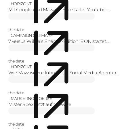
HORIZONT
Mit Google und Mawave: Eon startet Youtube-
Format zur Energiewende mit Creators
the date
CAMPAIGN GERMANY
7 versus Wild als Energie-Edition: E.ON startet
YouTube-Serie
the date
HORIZONT
Wie Mawave zur führenden Social-Media-Agentur
Europas wurde
the date
MARKETING-BOERSE
Mister Spex setzt auf Mawave
the date