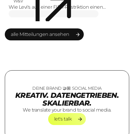
W&V
Wie Levi's aus einer FIFA-Restriktion einen
Markenmoment macht
alle Mitteilungen ansehen
alle Mitteilungen ansehen
DEINE BRAND 🤝🏼 SOCIAL MEDIA
KREATIV. DATENGETRIEBEN.
SKALIERBAR.
We translate your brand to social media.
let's talk
let's talk