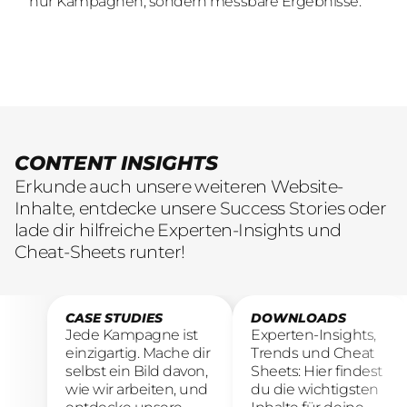
nur Kampagnen, sondern messbare Ergebnisse.
nur Kampagnen, sondern messbare Ergebnisse.
übersetzen.
CONTENT INSIGHTS
Erkunde auch unsere weiteren Website-
Inhalte, entdecke unsere Success Stories oder
lade dir hilfreiche Experten-Insights und
Cheat-Sheets runter!
CASE STUDIES
DOWNLOADS
Jede Kampagne ist
Experten-Insights,
einzigartig. Mache dir
Trends und Cheat
selbst ein Bild davon,
Sheets: Hier findest
wie wir arbeiten, und
du die wichtigsten