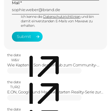
Mail *
Ich kenne die
Datenschutzrichtlinien
und bin
damit einverstanden E-Mails von Mawave zu
erhalten.
Submit
Submit
the date
W&V
Wie Kapten & Son den Urlaub zum Community-
Erlebnis macht
the date
TURI2
E.ON, Google und Mawave starten Reality-Serie zur
Energiewende
the date