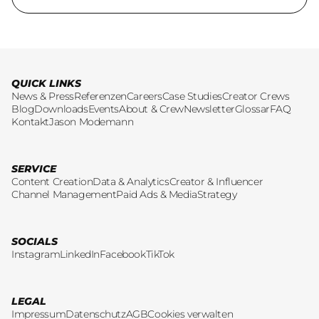
QUICK LINKS
News & Press
Referenzen
Careers
Case Studies
Creator Crews
Blog
Downloads
Events
About & Crew
Newsletter
Glossar
FAQ
Kontakt
Jason Modemann
SERVICE
Content Creation
Data & Analytics
Creator & Influencer
Channel Management
Paid Ads & Media
Strategy
SOCIALS
Instagram
LinkedIn
Facebook
TikTok
LEGAL
Impressum
Datenschutz
AGB
Cookies verwalten