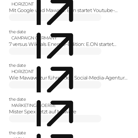
HORIZONT
Mit Google und Mawave: Eon startet Youtube-
Format zur Energiewende mit Creators
the date
CAMPAIGN GERMANY
7 versus Wild als Energie-Edition: E.ON startet
YouTube-Serie
the date
HORIZONT
Wie Mawave zur führenden Social-Media-Agentur
Europas wurde
the date
MARKETING-BOERSE
Mister Spex setzt auf Mawave
the date