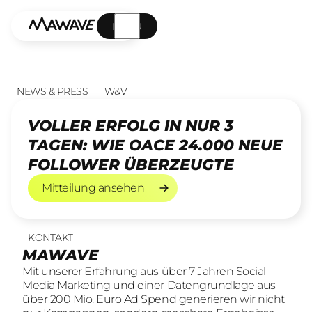
MENÜ
NEWS & PRESS
W&V
VOLLER ERFOLG IN NUR 3
TAGEN: WIE OACE 24.000 NEUE
FOLLOWER ÜBERZEUGTE
Mitteilung ansehen
Mitteilung ansehen
KONTAKT
UNSERE LEISTUNGEN
23
offene Stellen
MAWAVE
SOCIAL LEAD AGENTUR
KOMM INS TEAM
Mit unserer Erfahrung aus über 7 Jahren Social
Mit unserer Erfahrung aus über 7 Jahren Social
Wir sind auf der Suche nach motivierten und
Media Marketing und einer Datengrundlage aus
Media Marketing und einer Datengrundlage aus
engagierten Menschen, die mit kreativen Ideen
über 200 Mio. Euro Ad Spend generieren wir nicht
über 200 Mio. Euro Ad Spend generieren wir nicht
und LeidenschaftConsumer Brands auf Social