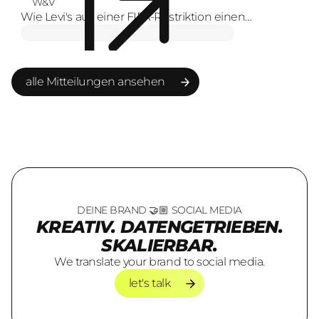
W&V
Wie Levi's aus einer FIFA-Restriktion einen
Markenmoment macht
alle Mitteilungen ansehen
alle Mitteilungen ansehen
DEINE BRAND 🤝🏼 SOCIAL MEDIA
KREATIV. DATENGETRIEBEN.
SKALIERBAR.
We translate your brand to social media.
let's talk
let's talk