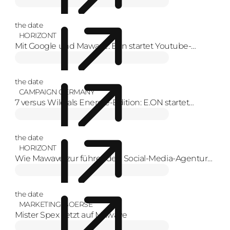
the date
HORIZONT
Mit Google und Mawave: Eon startet Youtube-
Format zur Energiewende mit Creators
the date
CAMPAIGN GERMANY
7 versus Wild als Energie-Edition: E.ON startet
YouTube-Serie
the date
HORIZONT
Wie Mawave zur führenden Social-Media-Agentur
Europas wurde
the date
MARKETING-BOERSE
Mister Spex setzt auf Mawave