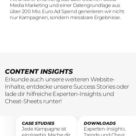
Wir sind auf der Suche nach motivierten und
Media Marketing und einer Datengrundlage aus
Media Marketing und einer Datengrundlage aus
engagierten Menschen, die mit kreativen Ideen
über 200 Mio. Euro Ad Spend generieren wir nicht
über 200 Mio. Euro Ad Spend generieren wir nicht
und LeidenschaftConsumer Brands auf Social
nur Kampagnen, sondern messbare Ergebnisse.
nur Kampagnen, sondern messbare Ergebnisse.
übersetzen.
CONTENT INSIGHTS
Erkunde auch unsere weiteren Website-
Inhalte, entdecke unsere Success Stories oder
lade dir hilfreiche Experten-Insights und
Cheat-Sheets runter!
CASE STUDIES
DOWNLOADS
Jede Kampagne ist
Experten-Insights,
einzigartig. Mache dir
Trends und Cheat