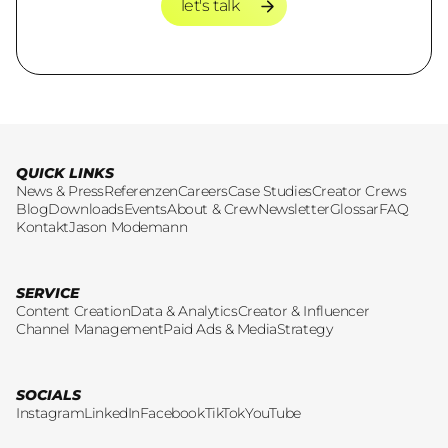
let's talk
let's talk
QUICK LINKS
News & Press
Referenzen
Careers
Case Studies
Creator Crews
Blog
Downloads
Events
About & Crew
Newsletter
Glossar
FAQ
Kontakt
Jason Modemann
SERVICE
Content Creation
Data & Analytics
Creator & Influencer
Channel Management
Paid Ads & Media
Strategy
SOCIALS
Instagram
LinkedIn
Facebook
TikTok
YouTube