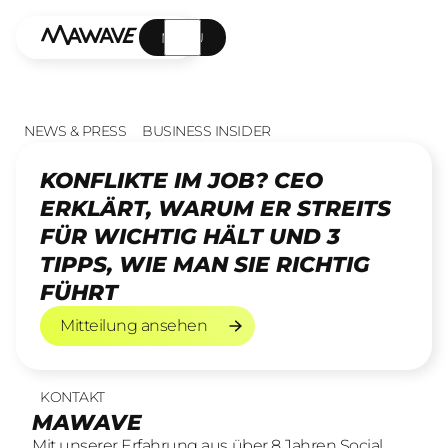
MENÜ
NEWS & PRESS
BUSINESS INSIDER
KONFLIKTE IM JOB? CEO
ERKLÄRT, WARUM ER STREITS
FÜR WICHTIG HÄLT UND 3
TIPPS, WIE MAN SIE RICHTIG
FÜHRT
Mitteilung ansehen
Mitteilung ansehen
KONTAKT
UNSERE LEISTUNGEN
23
offene Stellen
MAWAVE
SOCIAL LEAD AGENTUR
KOMM INS TEAM
Mit unserer Erfahrung aus über 8 Jahren Social
Mit unserer Erfahrung aus über 8 Jahren Social