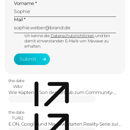
Vorname *
Mail *
Ich kenne die
Datenschutzrichtlinien
und bin
damit einverstanden E-Mails von Mawave zu
erhalten.
Submit
Submit
the date
W&V
Wie Kapten & Son den Urlaub zum Community-
Erlebnis macht
the date
TURI2
E.ON, Google und Mawave starten Reality-Serie zur
Energiewende