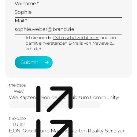
Vorname *
Mail *
Ich kenne die
Datenschutzrichtlinien
und bin
damit einverstanden E-Mails von Mawave zu
erhalten.
Submit
Submit
the date
W&V
Wie Kapten & Son den Urlaub zum Community-
Erlebnis macht
the date
TURI2
E.ON, Google und Mawave starten Reality-Serie zur
Energiewende