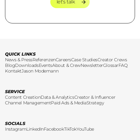
let's talk
let's talk
QUICK LINKS
News & Press
Referenzen
Careers
Case Studies
Creator Crews
Blog
Downloads
Events
About & Crew
Newsletter
Glossar
FAQ
Kontakt
Jason Modemann
SERVICE
Content Creation
Data & Analytics
Creator & Influencer
Channel Management
Paid Ads & Media
Strategy
SOCIALS
Instagram
LinkedIn
Facebook
TikTok
YouTube