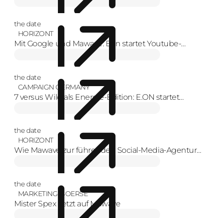
the date
HORIZONT
Mit Google und Mawave: Eon startet Youtube-
Format zur Energiewende mit Creators
the date
CAMPAIGN GERMANY
7 versus Wild als Energie-Edition: E.ON startet
YouTube-Serie
the date
HORIZONT
Wie Mawave zur führenden Social-Media-Agentur
Europas wurde
the date
MARKETING-BOERSE
Mister Spex setzt auf Mawave