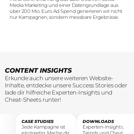
Wir sind auf der Suche nach motivierten und
Media Marketing und einer Datengrundlage aus
Media Marketing und einer Datengrundlage aus
engagierten Menschen, die mit kreativen Ideen
über 200 Mio. Euro Ad Spend generieren wir nicht
über 200 Mio. Euro Ad Spend generieren wir nicht
und LeidenschaftConsumer Brands auf Social
nur Kampagnen, sondern messbare Ergebnisse.
nur Kampagnen, sondern messbare Ergebnisse.
übersetzen.
CONTENT INSIGHTS
Erkunde auch unsere weiteren Website-
Inhalte, entdecke unsere Success Stories oder
lade dir hilfreiche Experten-Insights und
Cheat-Sheets runter!
CASE STUDIES
DOWNLOADS
Jede Kampagne ist
Experten-Insights,
einzigartig. Mache dir
Trends und Cheat