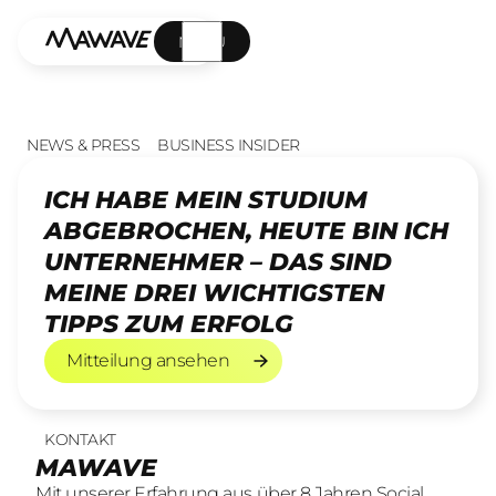
MENÜ
NEWS & PRESS
BUSINESS INSIDER
ICH HABE MEIN STUDIUM
ABGEBROCHEN, HEUTE BIN ICH
UNTERNEHMER – DAS SIND
MEINE DREI WICHTIGSTEN
TIPPS ZUM ERFOLG
Mitteilung ansehen
Mitteilung ansehen
KONTAKT
UNSERE LEISTUNGEN
23
offene Stellen
MAWAVE
SOCIAL LEAD AGENTUR
KOMM INS TEAM
Mit unserer Erfahrung aus über 8 Jahren Social
Mit unserer Erfahrung aus über 8 Jahren Social