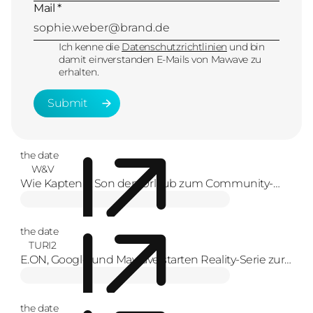
Mail *
Ich kenne die
Datenschutzrichtlinien
und bin
damit einverstanden E-Mails von Mawave zu
erhalten.
Submit
Submit
the date
W&V
Wie Kapten & Son den Urlaub zum Community-
Erlebnis macht
the date
TURI2
E.ON, Google und Mawave starten Reality-Serie zur
Energiewende
the date