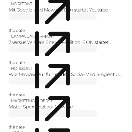
HORIZONT
Mit Google und Mawave: Eon startet Youtube-
Format zur Energiewende mit Creators
the date
CAMPAIGN GERMANY
7 versus Wild als Energie-Edition: E.ON startet
YouTube-Serie
the date
HORIZONT
Wie Mawave zur führenden Social-Media-Agentur
Europas wurde
the date
MARKETING-BOERSE
Mister Spex setzt auf Mawave
the date