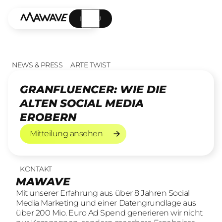
MENÜ
NEWS & PRESS
ARTE TWIST
GRANFLUENCER: WIE DIE
ALTEN SOCIAL MEDIA
EROBERN
Mitteilung ansehen
Mitteilung ansehen
KONTAKT
UNSERE LEISTUNGEN
23
offene Stellen
MAWAVE
SOCIAL LEAD AGENTUR
KOMM INS TEAM
Mit unserer Erfahrung aus über 8 Jahren Social
Mit unserer Erfahrung aus über 8 Jahren Social
Wir sind auf der Suche nach motivierten und
Media Marketing und einer Datengrundlage aus
Media Marketing und einer Datengrundlage aus
engagierten Menschen, die mit kreativen Ideen
über 200 Mio. Euro Ad Spend generieren wir nicht
über 200 Mio. Euro Ad Spend generieren wir nicht
und LeidenschaftConsumer Brands auf Social