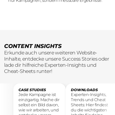
nur Kampagnen, sondern messbare Ergebnisse.
nur Kampagnen, sondern messbare Ergebnisse.
übersetzen.
CONTENT INSIGHTS
Erkunde auch unsere weiteren Website-
Inhalte, entdecke unsere Success Stories oder
lade dir hilfreiche Experten-Insights und
Cheat-Sheets runter!
CASE STUDIES
DOWNLOADS
Jede Kampagne ist
Experten-Insights,
einzigartig. Mache dir
Trends und Cheat
selbst ein Bild davon,
Sheets: Hier findest
wie wir arbeiten, und
du die wichtigsten