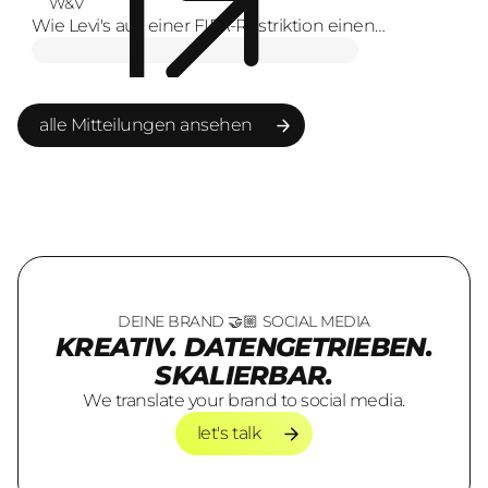
W&V
Wie Levi's aus einer FIFA-Restriktion einen
Markenmoment macht
alle Mitteilungen ansehen
alle Mitteilungen ansehen
DEINE BRAND 🤝🏼 SOCIAL MEDIA
KREATIV. DATENGETRIEBEN.
SKALIERBAR.
We translate your brand to social media.
let's talk
let's talk