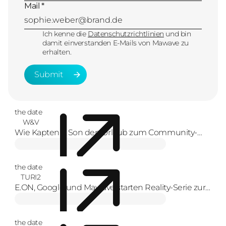
Mail *
Ich kenne die
Datenschutzrichtlinien
und bin
damit einverstanden E-Mails von Mawave zu
erhalten.
Submit
Submit
the date
W&V
Wie Kapten & Son den Urlaub zum Community-
Erlebnis macht
the date
TURI2
E.ON, Google und Mawave starten Reality-Serie zur
Energiewende
the date