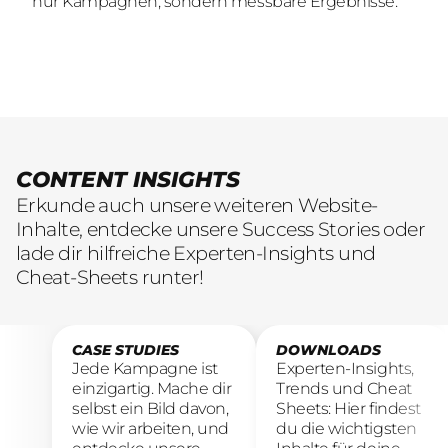
nur Kampagnen, sondern messbare Ergebnisse.
nur Kampagnen, sondern messbare Ergebnisse.
übersetzen.
CONTENT INSIGHTS
Erkunde auch unsere weiteren Website-
Inhalte, entdecke unsere Success Stories oder
lade dir hilfreiche Experten-Insights und
Cheat-Sheets runter!
CASE STUDIES
DOWNLOADS
Jede Kampagne ist
Experten-Insights,
einzigartig. Mache dir
Trends und Cheat
selbst ein Bild davon,
Sheets: Hier findest
wie wir arbeiten, und
du die wichtigsten