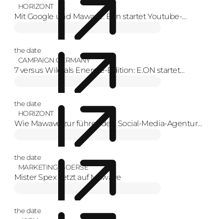
HORIZONT
Mit Google und Mawave: Eon startet Youtube-
Format zur Energiewende mit Creators
the date
CAMPAIGN GERMANY
7 versus Wild als Energie-Edition: E.ON startet
YouTube-Serie
the date
HORIZONT
Wie Mawave zur führenden Social-Media-Agentur
Europas wurde
the date
MARKETING-BOERSE
Mister Spex setzt auf Mawave
the date