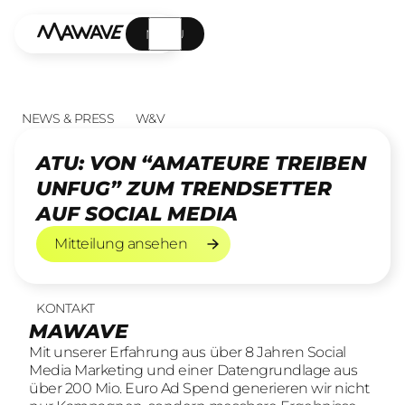
MENÜ
NEWS & PRESS
W&V
ATU: VON “AMATEURE TREIBEN
UNFUG” ZUM TRENDSETTER
AUF SOCIAL MEDIA
Mitteilung ansehen
Mitteilung ansehen
KONTAKT
UNSERE LEISTUNGEN
23
offene Stellen
MAWAVE
SOCIAL LEAD AGENTUR
KOMM INS TEAM
Mit unserer Erfahrung aus über 8 Jahren Social
Mit unserer Erfahrung aus über 8 Jahren Social
Wir sind auf der Suche nach motivierten und
Media Marketing und einer Datengrundlage aus
Media Marketing und einer Datengrundlage aus
engagierten Menschen, die mit kreativen Ideen
über 200 Mio. Euro Ad Spend generieren wir nicht
über 200 Mio. Euro Ad Spend generieren wir nicht
und LeidenschaftConsumer Brands auf Social