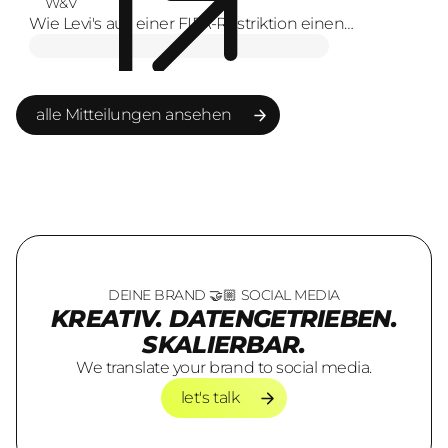
W&V
Wie Levi's aus einer FIFA-Restriktion einen
Markenmoment macht
alle Mitteilungen ansehen
alle Mitteilungen ansehen
DEINE BRAND 🤝🏼 SOCIAL MEDIA
KREATIV. DATENGETRIEBEN.
SKALIERBAR.
We translate your brand to social media.
let's talk
let's talk