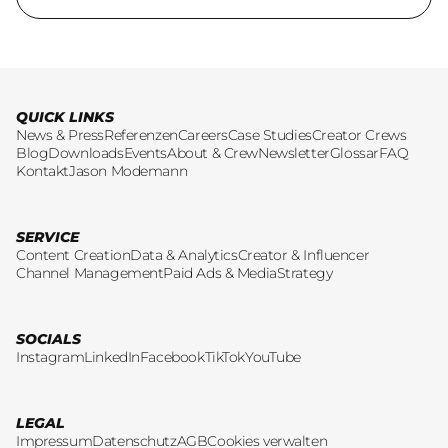
QUICK LINKS
News & Press
Referenzen
Careers
Case Studies
Creator Crews
Blog
Downloads
Events
About & Crew
Newsletter
Glossar
FAQ
Kontakt
Jason Modemann
SERVICE
Content Creation
Data & Analytics
Creator & Influencer
Channel Management
Paid Ads & Media
Strategy
SOCIALS
Instagram
LinkedIn
Facebook
TikTok
YouTube
LEGAL
Impressum
Datenschutz
AGB
Cookies verwalten