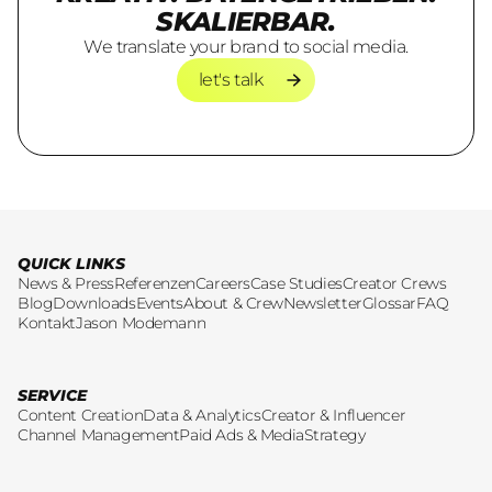
SKALIERBAR.
We translate your brand to social media.
let's talk
let's talk
QUICK LINKS
News & Press
Referenzen
Careers
Case Studies
Creator Crews
Blog
Downloads
Events
About & Crew
Newsletter
Glossar
FAQ
Kontakt
Jason Modemann
SERVICE
Content Creation
Data & Analytics
Creator & Influencer
Channel Management
Paid Ads & Media
Strategy