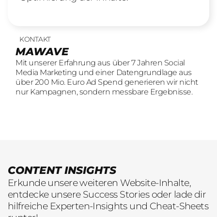
KONTAKT
UNSERE LEISTUNGEN
23
offene Stellen
MAWAVE
SOCIAL LEAD AGENTUR
KOMM INS TEAM
Mit unserer Erfahrung aus über 7 Jahren Social
Mit unserer Erfahrung aus über 7 Jahren Social
Wir sind auf der Suche nach motivierten und
Media Marketing und einer Datengrundlage aus
Media Marketing und einer Datengrundlage aus
engagierten Menschen, die mit kreativen Ideen
über 200 Mio. Euro Ad Spend generieren wir nicht
über 200 Mio. Euro Ad Spend generieren wir nicht
und LeidenschaftConsumer Brands auf Social
nur Kampagnen, sondern messbare Ergebnisse.
nur Kampagnen, sondern messbare Ergebnisse.
übersetzen.
CONTENT INSIGHTS
Erkunde unsere weiteren Website-Inhalte,
entdecke unsere Success Stories oder lade dir
hilfreiche Experten-Insights und Cheat-Sheets