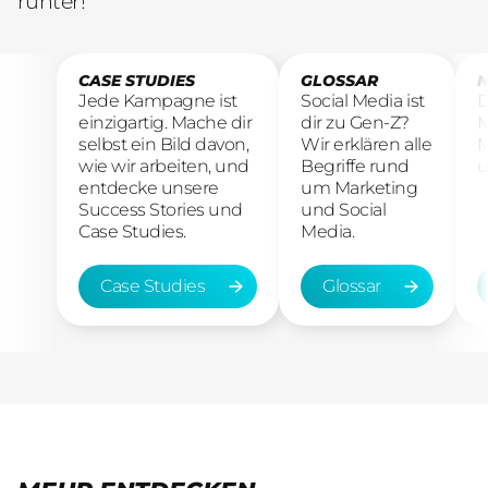
runter!
CASE STUDIES
GLOSSAR
N
Jede Kampagne ist
Social Media ist
D
einzigartig. Mache dir
dir zu Gen-Z?
M
selbst ein Bild davon,
Wir erklären alle
M
wie wir arbeiten, und
Begriffe rund
u
entdecke unsere
um Marketing
Success Stories und
und Social
Case Studies.
Media.
Case Studies
Glossar
Case Studies
Glossar