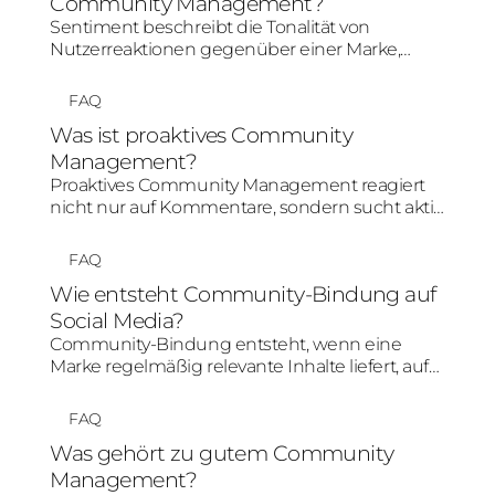
Community Management?
Sentiment beschreibt die Tonalität von
Nutzerreaktionen gegenüber einer Marke,
Kampagne oder einem Thema. Im Community
Management hilft Sentiment zu erkennen, ob
FAQ
Kommentare eher positiv, neutral, kritisch oder
Was ist proaktives Community
negativ ausfallen.
Management?
Proaktives Community Management reagiert
nicht nur auf Kommentare, sondern sucht aktiv
nach Chancen für Dialog, Beteiligung und
positive Markenmomente. Dazu können
FAQ
schnelle Antworten, kreative Reaktionen,
Wie entsteht Community-Bindung auf
Moderation und das Aufgreifen von
Social Media?
Community-Signalen gehören.
Community-Bindung entsteht, wenn eine
Marke regelmäßig relevante Inhalte liefert, auf
Reaktionen eingeht und eine
wiedererkennbare Rolle im Alltag der
FAQ
Zielgruppe einnimmt. Entscheidend sind
Was gehört zu gutem Community
Konsistenz, Dialog, glaubwürdige Tonalität und
Management?
Inhalte, die Nutzer wiederkommen lassen.