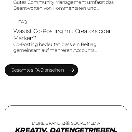
Gutes Community Management umfasst das
Beantworten von Kommentaren und
Nachrichten, das Einordnen von Feedback, das
Moderieren von Diskussionen und das
FAQ
Aktivieren der Community. Im Social-Media-
Was ist Co-Posting mit Creators oder
Marketing ist es ein wichtiger Hebel für
Marken?
Vertrauen, Markenbindung und Sentiment.
Co-Posting bedeutet, dass ein Beitrag
gemeinsam auf mehreren Accounts
veröffentlicht oder sichtbar einem Creator und
einer Marke zugeordnet wird. Dadurch können
Reichweite, Glaubwürdigkeit und Community-
Gesamtes FAQ ansehen
Nähe kombiniert werden.
Gesamtes FAQ ansehen
DEINE BRAND 🤝🏼 SOCIAL MEDIA
KREATIV. DATENGETRIEBEN.