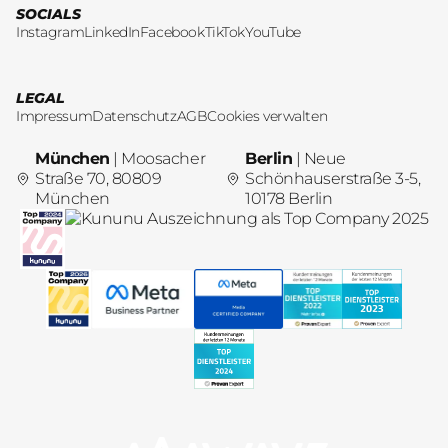
SOCIALS
Instagram
LinkedIn
Facebook
TikTok
YouTube
LEGAL
Impressum
Datenschutz
AGB
Cookies verwalten
München
| Moosacher
Berlin
| Neue
Straße 70, 80809
Schönhauserstraße 3-5,
München
10178 Berlin