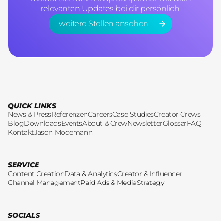
relevanten Updates bei dir persönlich.
weitere Stellen ansehen
weitere Stellen ansehen
QUICK LINKS
News & Press
Referenzen
Careers
Case Studies
Creator Crews
Blog
Downloads
Events
About & Crew
Newsletter
Glossar
FAQ
Kontakt
Jason Modemann
SERVICE
Content Creation
Data & Analytics
Creator & Influencer
Channel Management
Paid Ads & Media
Strategy
SOCIALS