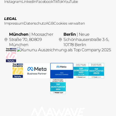
Instagram
LinkedIn
Facebook
TikTok
YouTube
LEGAL
Impressum
Datenschutz
AGB
Cookies verwalten
München
| Moosacher
Berlin
| Neue
Straße 70, 80809
Schönhauserstraße 3-5,
München
10178 Berlin