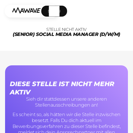
MENÜ
STELLE NICHT AKTIV
(SENIOR) SOCIAL MEDIA MANAGER (D/W/M)
DIESE STELLE IST NICHT MEHR
AKTIV
Sieh dir stattdessen unsere anderen
Stellenausschreibungen an!
Es scheint so, als hätten wir die Stelle inzwischen
besetzt. Falls Du dich aktuell im
Bewerbungsverfahren zu dieser Stelle befindest,
meldet sich dein Ansprechpartner mit allen