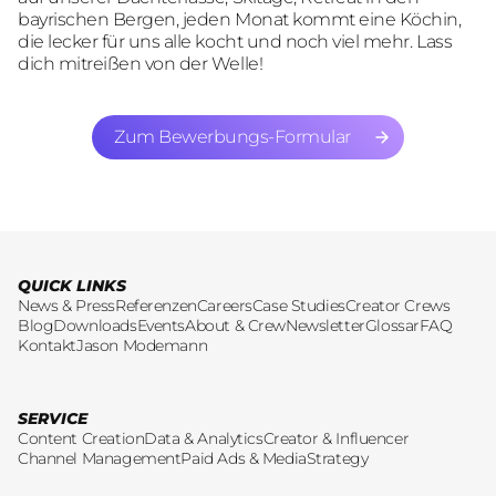
bayrischen Bergen, jeden Monat kommt eine Köchin,
die lecker für uns alle kocht und noch viel mehr. Lass
dich mitreißen von der Welle!
Zum Bewerbungs-Formular
Zum Bewerbungs-Formular
QUICK LINKS
News & Press
Referenzen
Careers
Case Studies
Creator Crews
Blog
Downloads
Events
About & Crew
Newsletter
Glossar
FAQ
Kontakt
Jason Modemann
SERVICE
Content Creation
Data & Analytics
Creator & Influencer
Channel Management
Paid Ads & Media
Strategy