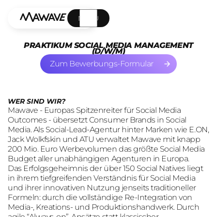
MENÜ
PRAKTIKUM SOCIAL MEDIA MANAGEMENT
(D/W/M)
Zum Bewerbungs-Formular
Zum Bewerbungs-Formular
WER SIND WIR?
Mawave - Europas Spitzenreiter für Social Media
Outcomes - übersetzt Consumer Brands in Social
Media. Als Social-Lead-Agentur hinter Marken wie E.ON,
Jack Wolkfskin und ATU verwaltet Mawave mit knapp
200 Mio. Euro Werbevolumen das größte Social Media
Budget aller unabhängigen Agenturen in Europa.
Das Erfolgsgeheimnis der über 150 Social Natives liegt
in ihrem tiefgreifenden Verständnis für Social Media
und ihrer innovativen Nutzung jenseits traditioneller
Formeln: durch die vollständige Re-Integration von
Media-, Kreations- und Produktionshandwerk. Durch
agile “Always-on”-Ansätze statt klassischer