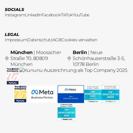
SOCIALS
Instagram
LinkedIn
Facebook
TikTok
YouTube
LEGAL
Impressum
Datenschutz
AGB
Cookies verwalten
München
| Moosacher
Berlin
| Neue
Straße 70, 80809
Schönhauserstraße 3-5,
München
10178 Berlin