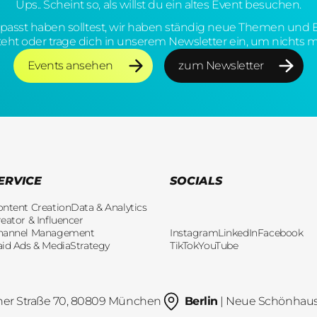
Ups.. Scheint so, als willst du ein altes Event besuchen.
rpasst haben solltest, wir haben ständig neue Themen und E
teht oder trage dich in unserem Newsletter ein, um nichts 
Events ansehen
zum Newsletter
Events ansehen
zum Newsletter
ERVICE
SOCIALS
ontent Creation
Data & Analytics
eator & Influencer
hannel Management
Instagram
LinkedIn
Facebook
aid Ads & Media
Strategy
TikTok
YouTube
her Straße 70, 80809 München
Berlin
| Neue Schönhauser