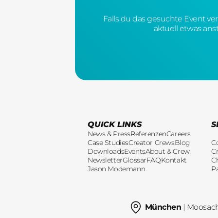
Falls du das gesuchte Event ve
aktuell etwas ans
QUICK LINKS
S
News & Press
Referenzen
Careers
Case Studies
Creator Crews
Blog
C
Downloads
Events
About & Crew
Cr
Newsletter
Glossar
FAQ
Kontakt
C
Jason Modemann
P
München
| Moosac